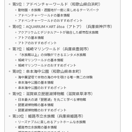
第5位：アドベンチャーワールド（和歌山県白浜町）
動物園・水族館・遊園地が一度に楽しめるテーマパーク
アドベンチャーワールドの基本情報
アドベンチャーワールドのおすすめポイント
第6位：AQUARIUM×ART átoa（アトア）（兵庫県神戸市）
アクアリウムとデジタルアートが融合した都市型水族館
アトアの基本情報
アトアのおすすめポイント
第7位：城崎マリンワールド（兵庫県豊岡市）
「水族館以上」の体験ができるエンタメ水族館
城崎マリンワールドの基本情報
城崎マリンワールドのおすすめポイント
第8位：串本海中公園（和歌山県串本町）
海中展望塔で本物の海の中を覗ける唯一無二の体験
串本海中公園の基本情報
串本海中公園のおすすめポイント
第9位：滋賀県立琵琶湖博物館（滋賀県草津市）
日本最大の湖「琵琶湖」を丸ごと学べる博物館
琵琶湖博物館の基本情報
琵琶湖博物館のおすすめポイント
第10位：姫路市立水族館（兵庫県姫路市）
リーズナブルに楽しめるアットホームな水族館
姫路市立水族館の基本情報