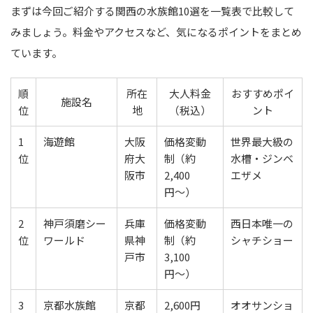
まずは今回ご紹介する関西の水族館10選を一覧表で比較して
みましょう。料金やアクセスなど、気になるポイントをまとめ
ています。
順
所在
大人料金
おすすめポイ
施設名
位
地
（税込）
ント
1
海遊館
大阪
価格変動
世界最大級の
位
府大
制（約
水槽・ジンベ
阪市
2,400
エザメ
円〜）
2
神戸須磨シー
兵庫
価格変動
西日本唯一の
位
ワールド
県神
制（約
シャチショー
戸市
3,100
円〜）
3
京都水族館
京都
2,600円
オオサンショ