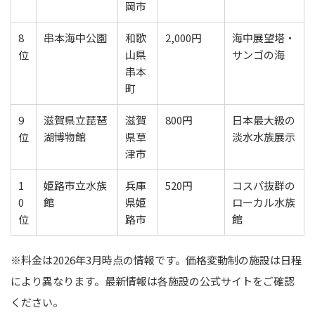
岡市
8
串本海中公園
和歌
2,000円
海中展望塔・
位
山県
サンゴの海
串本
町
9
滋賀県立琵琶
滋賀
800円
日本最大級の
位
湖博物館
県草
淡水水族展示
津市
1
姫路市立水族
兵庫
520円
コスパ抜群の
0
館
県姫
ローカル水族
位
路市
館
※料金は2026年3月時点の情報です。価格変動制の施設は日程
により異なります。最新情報は各施設の公式サイトをご確認
ください。