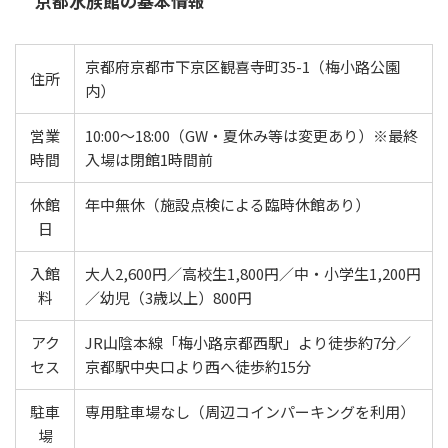
京都水族館の基本情報
京都府京都市下京区観喜寺町35-1（梅小路公園
住所
内）
営業
10:00〜18:00（GW・夏休み等は変更あり）※最終
時間
入場は閉館1時間前
休館
年中無休（施設点検による臨時休館あり）
日
入館
大人2,600円／高校生1,800円／中・小学生1,200円
料
／幼児（3歳以上）800円
アク
JR山陰本線「梅小路京都西駅」より徒歩約7分／
セス
京都駅中央口より西へ徒歩約15分
駐車
専用駐車場なし（周辺コインパーキングを利用）
場