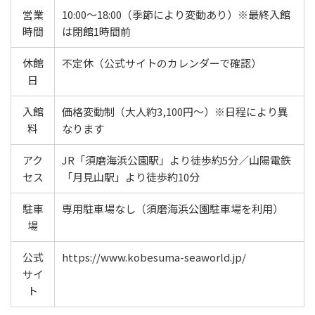
営業
10:00〜18:00（季節により変動あり）※最終入館
時間
は閉館1時間前
休館
不定休（公式サイトのカレンダーで確認）
日
入館
価格変動制（大人約3,100円〜）※日程により異
料
なります
アク
JR「須磨海浜公園駅」より徒歩約5分／山陽電鉄
セス
「月見山駅」より徒歩約10分
駐車
専用駐車場なし（須磨海浜公園駐車場を利用）
場
公式
https://www.kobesuma-seaworld.jp/
サイ
ト