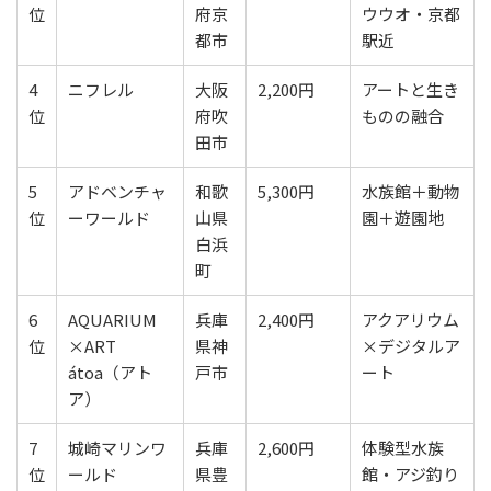
位
府京
ウウオ・京都
都市
駅近
4
ニフレル
大阪
2,200円
アートと生き
位
府吹
ものの融合
田市
5
アドベンチャ
和歌
5,300円
水族館＋動物
位
ーワールド
山県
園＋遊園地
白浜
町
6
AQUARIUM
兵庫
2,400円
アクアリウム
位
×ART
県神
×デジタルア
átoa（アト
戸市
ート
ア）
7
城崎マリンワ
兵庫
2,600円
体験型水族
位
ールド
県豊
館・アジ釣り