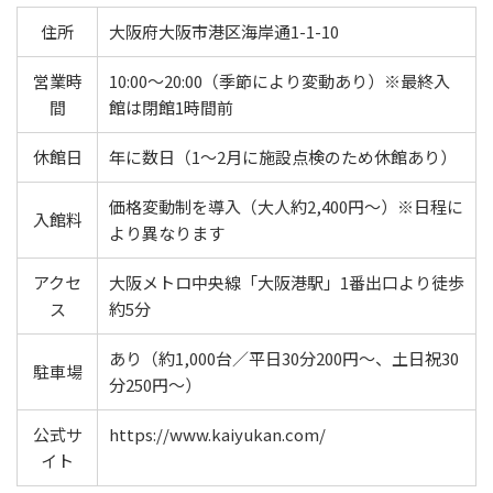
住所
大阪府大阪市港区海岸通1-1-10
営業時
10:00〜20:00（季節により変動あり）※最終入
間
館は閉館1時間前
休館日
年に数日（1〜2月に施設点検のため休館あり）
価格変動制を導入（大人約2,400円〜）※日程に
入館料
より異なります
アクセ
大阪メトロ中央線「大阪港駅」1番出口より徒歩
ス
約5分
あり（約1,000台／平日30分200円〜、土日祝30
駐車場
分250円〜）
公式サ
https://www.kaiyukan.com/
イト