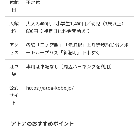
休館
不定休
日
入館
大人2,400円／小学生1,400円／幼児（3歳以上）
料
800円 ※特定日は料金変動あり
アク
各線「三ノ宮駅」「元町駅」より徒歩約15分／ポ
セス
ートループバス「新港町」下車すぐ
駐車
専用駐車場なし（周辺パーキングを利用）
場
公式
https://atoa-kobe.jp/
サイ
ト
アトアのおすすめポイント