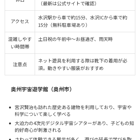
（最新は公式サイトで確認）
水沢駅から車で約15分、水沢ICから車で約
アクセス
15分（無料駐車場あり）
混雑しやす
土日祝の午前中〜お昼過ぎ、雨天時
い時間帯
ネット遊具を利用する際は靴下の着用が必
注意点
須。動きやすい服装がおすすめ
奥州宇宙遊学館（奥州市）
宮沢賢治も訪れた歴史ある建物を利用しており、宇宙や
科学について楽しく学べる
大迫力の4次元デジタル宇宙シアターがあり、子どもの知
的好奇心が刺激される
さわって体験できる展示が多く、遊びの延長で学びを取