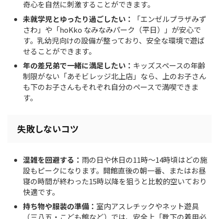
奇心を自然に刺激することができます。
未就学児とゆったり過ごしたい：
「エンゼルプラザみず
さわ」や「hoKko なみなみパーク（平日）」が安心で
す。乳幼児向けの設備が整っており、安全な環境で遊ば
せることができます。
年の差兄弟で一緒に満足したい：
キッズスペースの年齢
制限がない「あそビレッジ北上店」なら、上のお子さん
も下のお子さんもそれぞれ自分のペースで満喫できま
す。
失敗しないコツ
混雑を回避する：
雨の日や休日の11時〜14時頃はどの施
設もピークになります。開館直後の朝一番、またはお昼
寝の時間が終わった15時以降を狙うと比較的空いており
快適です。
持ち物や服装の準備：
室内アスレチックやネット遊具
（三八五・こども館など）では、安全上「靴下の着用必