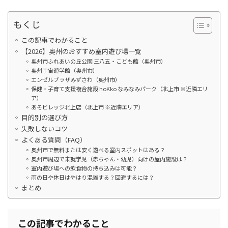
もくじ
この記事でわかること
【2026】奥州のおすすめ室内遊び場一覧
奥州市ふれあいの丘公園 三八五・こども館（奥州市）
奥州宇宙遊学館（奥州市）
エンゼルプラザみずさわ（奥州市）
保健・子育て支援複合施設 hoKko なみなみパーク（北上市 ※近隣エリ
ア）
あそビレッジ北上店（北上市 ※近隣エリア）
目的別の選び方
失敗しないコツ
よくある質問（FAQ）
奥州市で無料または安く遊べる室内スポットはある？
奥州市周辺で未就学児（赤ちゃん・幼児）向けの屋内施設は？
室内遊び場への飲食物の持ち込みは可能？
雨の日や休日はやはり混雑する？回避するには？
まとめ
この記事でわかること