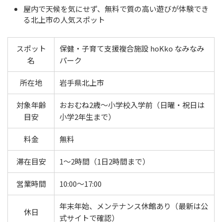
屋内で天候を気にせず、無料で質の高い遊びが体験でき
る北上市の人気スポット
スポット
保健・子育て支援複合施設 hoKko なみなみ
名
パーク
所在地
岩手県北上市
対象年齢
おおむね2歳〜小学校入学前（日曜・祝日は
目安
小学2年生まで）
料金
無料
滞在目安
1〜2時間（1日2時間まで）
営業時間
10:00〜17:00
年末年始、メンテナンス休館あり（最新は公
休日
式サイトで確認）