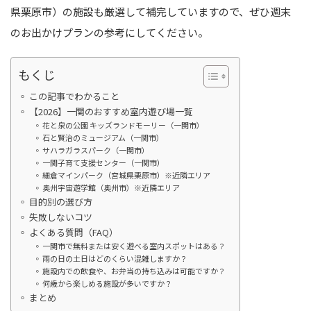
県栗原市）の施設も厳選して補完していますので、ぜひ週末
のお出かけプランの参考にしてください。
もくじ
この記事でわかること
【2026】一関のおすすめ室内遊び場一覧
花と泉の公園 キッズランドモーリー（一関市）
石と賢治のミュージアム（一関市）
サハラガラスパーク（一関市）
一関子育て支援センター（一関市）
細倉マインパーク（宮城県栗原市）※近隣エリア
奥州宇宙遊学館（奥州市）※近隣エリア
目的別の選び方
失敗しないコツ
よくある質問（FAQ）
一関市で無料または安く遊べる室内スポットはある？
雨の日の土日はどのくらい混雑しますか？
施設内での飲食や、お弁当の持ち込みは可能ですか？
何歳から楽しめる施設が多いですか？
まとめ