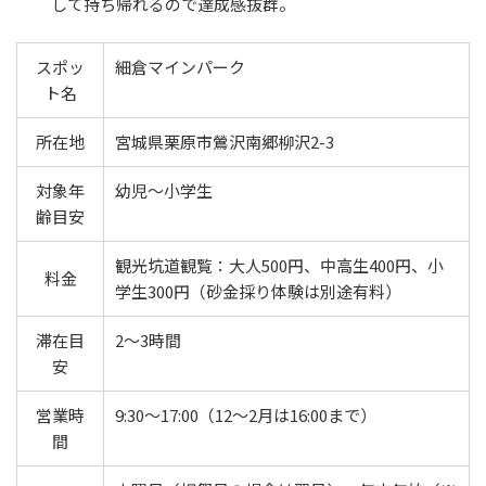
して持ち帰れるので達成感抜群。
スポッ
細倉マインパーク
ト名
所在地
宮城県栗原市鶯沢南郷柳沢2-3
対象年
幼児〜小学生
齢目安
観光坑道観覧：大人500円、中高生400円、小
料金
学生300円（砂金採り体験は別途有料）
滞在目
2〜3時間
安
営業時
9:30～17:00（12〜2月は16:00まで）
間