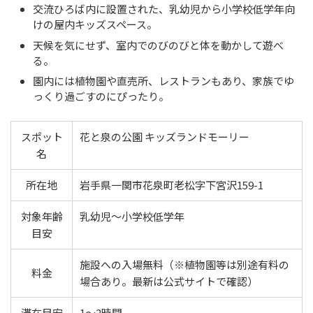
交流ひろば内に設置された、乳幼児から小学校低学年向
けの屋内キッズスペース。
天候を気にせず、室内でのびのびと体を動かして遊べ
る。
園内には植物園や直売所、レストランもあり、家族でゆ
っくり過ごすのにぴったり。
スポット
花と泉の公園 キッズランドモーリー
名
所在地
岩手県一関市花泉町老松字下宮沢159-1
対象年齢
乳幼児〜小学校低学年
目安
施設への入場無料（※植物園等は別途有料の
料金
場合あり。最新は公式サイトで確認）
滞在目安
1〜2時間