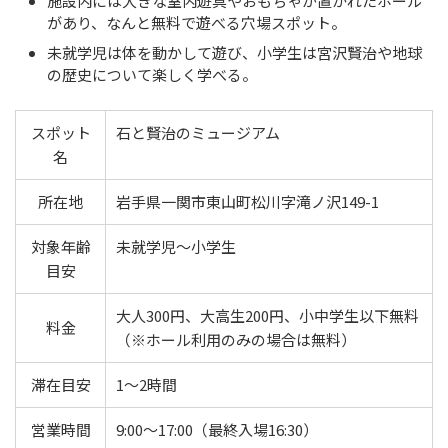
施設内には大きな室内遊具やおもちゃが置かれたホール
があり、なんと無料で遊べる穴場スポット。
未就学児は体を動かして遊び、小学生は宮沢賢治や地球
の歴史について楽しく学べる。
スポット
石と賢治のミュージアム
名
所在地
岩手県一関市東山町松川字滝ノ沢149-1
対象年齢
未就学児〜小学生
目安
大人300円、大高生200円、小中学生以下無料
料金
（※ホール利用のみの場合は無料）
滞在目安
1〜2時間
営業時間
9:00～17:00（最終入場16:30）