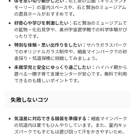
体を思い切り動かしたい：
花と泉の公園（キッズランド
モーリー）の室内スペースや、石と賢治のミュージアム
の遊具ホールがおすすめです。
好奇心や学びを刺激したい：
石と賢治のミュージアムで
の鉱物・化石見学や、奥州宇宙遊学館での科学体験がぴ
ったりです。
特別な体験・思い出作りをしたい：
サハラガラスパーク
でのオリジナルガラス制作や、細倉マインパークでの砂
金採り・坑道探検に挑戦してみましょう。
未就学児と安全にゆっくり過ごしたい：
ハイハイ期から
遊べる一関子育て支援センターが安心です。無料で利用
できるのも嬉しいポイントです。
失敗しないコツ
気温差に対応できる服装を準備する：
細倉マインパーク
の坑道内は夏でもひんやりしています。また、室内キッ
ズパークでも子どもは遊び回って汗をかきやすいため、