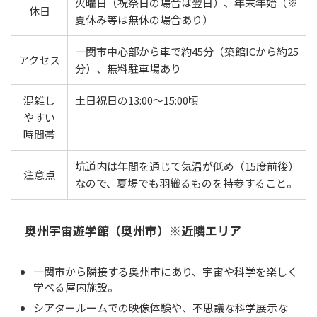
火曜日（祝祭日の場合は翌日）、年末年始（※
休日
夏休み等は無休の場合あり）
一関市中心部から車で約45分（築館ICから約25
アクセス
分）、無料駐車場あり
混雑し
土日祝日の13:00〜15:00頃
やすい
時間帯
坑道内は年間を通じて気温が低め（15度前後）
注意点
なので、夏場でも羽織るものを持参すること。
奥州宇宙遊学館（奥州市）※近隣エリア
一関市から隣接する奥州市にあり、宇宙や科学を楽しく
学べる屋内施設。
シアタールームでの映像体験や、不思議な科学展示な