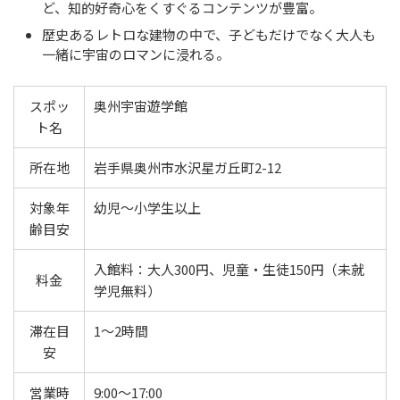
ど、知的好奇心をくすぐるコンテンツが豊富。
歴史あるレトロな建物の中で、子どもだけでなく大人も
一緒に宇宙のロマンに浸れる。
スポッ
奥州宇宙遊学館
ト名
所在地
岩手県奥州市水沢星ガ丘町2-12
対象年
幼児〜小学生以上
齢目安
入館料：大人300円、児童・生徒150円（未就
料金
学児無料）
滞在目
1〜2時間
安
営業時
9:00～17:00