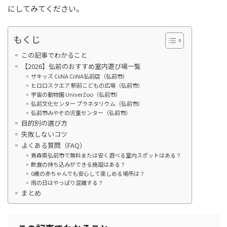
にしてみてください。
もくじ
この記事でわかること
【2026】弘前のおすすめ室内遊び場一覧
ザキッズ CiiNA CiiNA弘前店（弘前市）
ヒロロスクエア 駅前こどもの広場（弘前市）
宇宙の動物園 UniverZoo（弘前市）
弘前文化センター プラネタリウム（弘前市）
弘前市みやぞの児童センター（弘前市）
目的別の選び方
失敗しないコツ
よくある質問（FAQ）
青森県弘前市で無料または安く遊べる室内スポットはある？
飲食の持ち込みができる施設はある？
0歳の赤ちゃんでも安心して楽しめる場所は？
雨の日はやっぱり混雑する？
まとめ