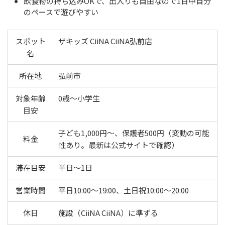
飲食物の持ち込みOKで、出入りも自由なので1日中自分
のペースで遊びやすい
スポット
ザキッズ CiiNA CiiNA弘前店
名
所在地
弘前市
対象年齢
0歳〜小学生
目安
子ども1,000円〜、保護者500円（変動の可能
料金
性あり。最新は公式サイトで確認）
滞在目安
半日〜1日
営業時間
平日10:00〜19:00、土日祝10:00〜20:00
休日
施設（CiiNA CiiNA）に準ずる