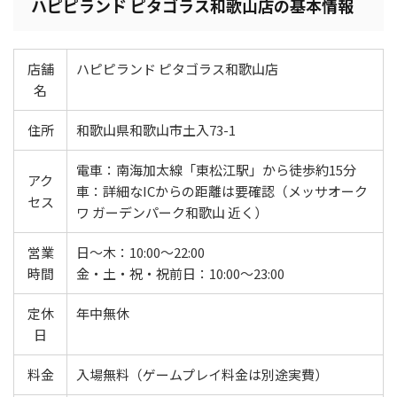
ハピピランド ピタゴラス和歌山店の基本情報
店舗
ハピピランド ピタゴラス和歌山店
名
住所
和歌山県和歌山市土入73-1
電車：南海加太線「東松江駅」から徒歩約15分
アク
車：詳細なICからの距離は要確認（メッサオーク
セス
ワ ガーデンパーク和歌山 近く）
営業
日～木：10:00～22:00
時間
金・土・祝・祝前日：10:00～23:00
定休
年中無休
日
料金
入場無料（ゲームプレイ料金は別途実費）