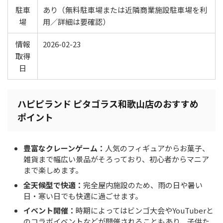
駐車
あり（無料駐車場または近隣商業施設駐車場を利
場
用／詳細は要確認）
情報
2026-02-23
取得
日
ハピピランド ピタゴラス和歌山店のおすすめ
ポイント
豊富なクレーンゲーム：
人気のフィギュアからお菓子、
雑貨まで幅広い景品がそろっており、初心者からマニア
まで楽しめます。
全天候型で快適：
完全屋内施設のため、雨の日や暑い
日・寒い日でも快適に過ごせます。
イベント開催：
時期によってはビンゴ大会やYouTuberと
のコラボイベントなどが開催されることもあり、子供た