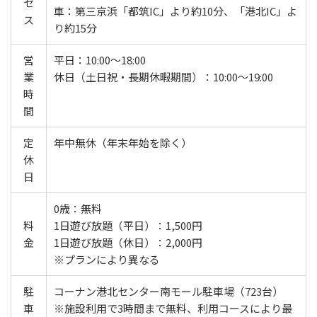
セ
車：第三京浜「都筑IC」より約10分、「港北IC」よ
ス
り約15分
営
平日：10:00～18:00
業
休日（土日祝・長期休暇期間）：10:00～19:00
時
間
定
年中無休（年末年始を除く）
休
日
0歳：無料
料
1日遊び放題（平日）：1,500円
金
1日遊び放題（休日）：2,000円
※プランにより異なる
駐
コーナン港北センター南モール駐車場（723台）
車
※施設利用で3時間まで無料、利用コースにより最