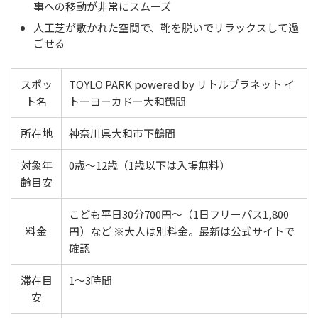
事への移動が非常にスムーズ
人工芝が敷かれた空間で、靴を脱いでリラックスして過
ごせる
スポッ
TOYLO PARK powered by リトルプラネット イ
ト名
トーヨーカドー大和鶴間
所在地
神奈川県大和市下鶴間
対象年
0歳〜12歳（1歳以下は入場無料）
齢目安
こども平日30分700円〜（1日フリーパス1,800
料金
円）など ※大人は別料金。最新は公式サイトで
確認
滞在目
1〜3時間
安