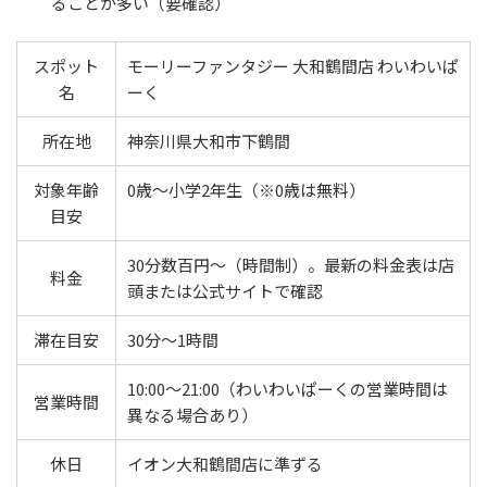
ることが多い（要確認）
スポット
モーリーファンタジー 大和鶴間店 わいわいぱ
名
ーく
所在地
神奈川県大和市下鶴間
対象年齢
0歳〜小学2年生（※0歳は無料）
目安
30分数百円〜（時間制）。最新の料金表は店
料金
頭または公式サイトで確認
滞在目安
30分〜1時間
10:00〜21:00（わいわいぱーくの営業時間は
営業時間
異なる場合あり）
休日
イオン大和鶴間店に準ずる