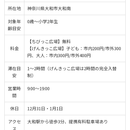
所在地
神奈川県大和市大和南
対象年
0歳〜小学2年生
齢目安
【ちびっこ広場】無料
料金
【げんきっこ広場】子ども：市内200円/市外300
円、大人：市内300円/市外400円
滞在目
1〜2時間（げんきっこ広場は2時間の完全入替
安
制）
営業時
9:00〜19:00
間
休日
12月31日・1月1日
アクセ
大和駅から徒歩3分、提携有料駐車場あり
ス