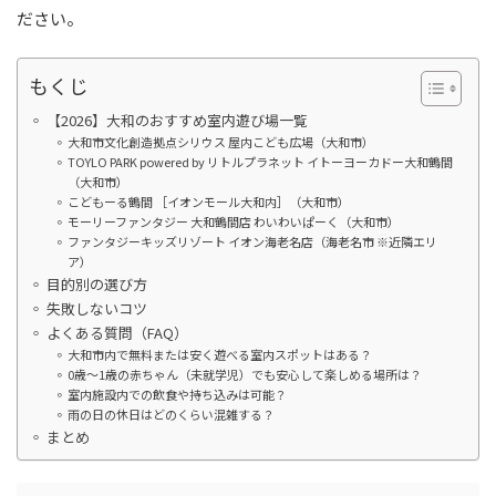
ださい。
もくじ
【2026】大和のおすすめ室内遊び場一覧
大和市文化創造拠点シリウス 屋内こども広場（大和市）
TOYLO PARK powered by リトルプラネット イトーヨーカドー大和鶴間
（大和市）
こどもーる鶴間 ［イオンモール大和内］（大和市）
モーリーファンタジー 大和鶴間店 わいわいぱーく（大和市）
ファンタジーキッズリゾート イオン海老名店（海老名市 ※近隣エリ
ア）
目的別の選び方
失敗しないコツ
よくある質問（FAQ）
大和市内で無料または安く遊べる室内スポットはある？
0歳〜1歳の赤ちゃん（未就学児）でも安心して楽しめる場所は？
室内施設内での飲食や持ち込みは可能？
雨の日の休日はどのくらい混雑する？
まとめ