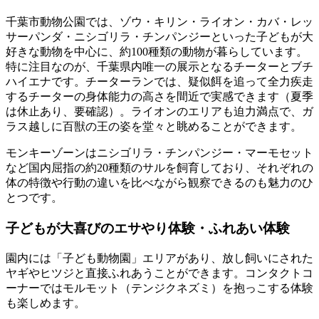
千葉市動物公園では、ゾウ・キリン・ライオン・カバ・レッ
サーパンダ・ニシゴリラ・チンパンジーといった子どもが大
好きな動物を中心に、約100種類の動物が暮らしています。
特に注目なのが、
千葉県内唯一の展示となるチーターとブチ
ハイエナ
です。チーターランでは、疑似餌を追って全力疾走
するチーターの身体能力の高さを間近で実感できます（夏季
は休止あり、要確認）。ライオンのエリアも迫力満点で、ガ
ラス越しに百獣の王の姿を堂々と眺めることができます。
モンキーゾーンはニシゴリラ・チンパンジー・マーモセット
など国内屈指の約20種類のサルを飼育しており、それぞれの
体の特徴や行動の違いを比べながら観察できるのも魅力のひ
とつです。
子どもが大喜びのエサやり体験・ふれあい体験
園内には「子ども動物園」エリアがあり、放し飼いにされた
ヤギやヒツジと直接ふれあうことができます。コンタクトコ
ーナーではモルモット（テンジクネズミ）を抱っこする体験
も楽しめます。