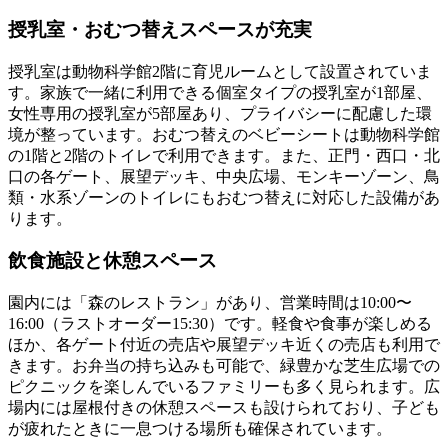
授乳室・おむつ替えスペースが充実
授乳室は
動物科学館2階に育児ルームとして設置
されていま
す。家族で一緒に利用できる個室タイプの授乳室が1部屋、
女性専用の授乳室が5部屋あり、プライバシーに配慮した環
境が整っています。おむつ替えのベビーシートは動物科学館
の1階と2階のトイレで利用できます。また、正門・西口・北
口の各ゲート、展望デッキ、中央広場、モンキーゾーン、鳥
類・水系ゾーンのトイレにもおむつ替えに対応した設備があ
ります。
飲食施設と休憩スペース
園内には「森のレストラン」があり、営業時間は10:00〜
16:00（ラストオーダー15:30）です。軽食や食事が楽しめる
ほか、各ゲート付近の売店や展望デッキ近くの売店も利用で
きます。お弁当の持ち込みも可能で、緑豊かな芝生広場での
ピクニックを楽しんでいるファミリーも多く見られます。広
場内には屋根付きの休憩スペースも設けられており、子ども
が疲れたときに一息つける場所も確保されています。