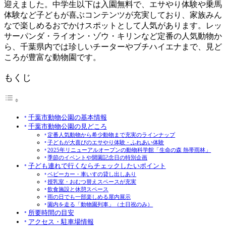
迎えました。中学生以下は入園無料で、エサやり体験や乗馬
体験など子どもが喜ぶコンテンツが充実しており、家族みん
なで楽しめるおでかけスポットとして人気があります。レッ
サーパンダ・ライオン・ゾウ・キリンなど定番の人気動物か
ら、千葉県内では珍しいチーターやブチハイエナまで、見ど
ころが豊富な動物園です。
もくじ
千葉市動物公園の基本情報
千葉市動物公園の見どころ
定番人気動物から希少動物まで充実のラインナップ
子どもが大喜びのエサやり体験・ふれあい体験
2025年リニューアルオープンの動物科学館「生命の森 熱帯雨林」
季節のイベントや開園記念日の特別企画
子ども連れで行くならチェックしたいポイント
ベビーカー・車いすの貸し出しあり
授乳室・おむつ替えスペースが充実
飲食施設と休憩スペース
雨の日でも一部楽しめる屋内展示
園内を走る「動物園列車」（土日祝のみ）
所要時間の目安
アクセス・駐車場情報