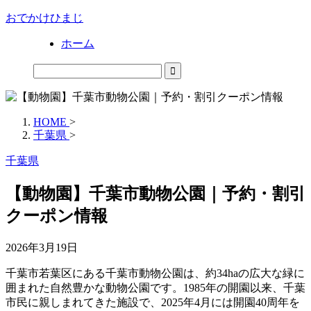
おでかけひまじ
ホーム
HOME
>
千葉県
>
千葉県
【動物園】千葉市動物公園｜予約・割引
クーポン情報
2026年3月19日
千葉市若葉区にある
千葉市動物公園
は、約34haの広大な緑に
囲まれた自然豊かな動物公園です。1985年の開園以来、千葉
市民に親しまれてきた施設で、2025年4月には開園40周年を