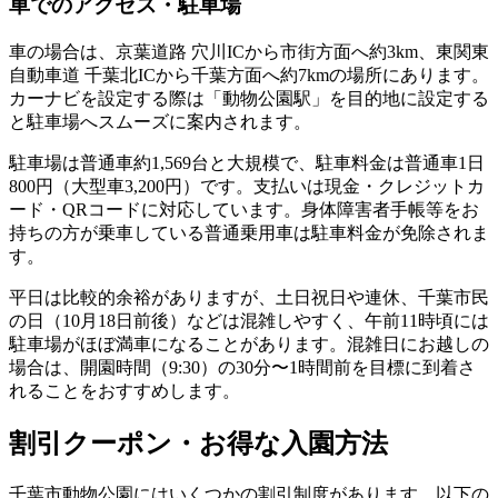
車でのアクセス・駐車場
車の場合は、京葉道路 穴川ICから市街方面へ約3km、東関東
自動車道 千葉北ICから千葉方面へ約7kmの場所にあります。
カーナビを設定する際は「動物公園駅」を目的地に設定する
と駐車場へスムーズに案内されます。
駐車場は普通車約1,569台と大規模で、駐車料金は
普通車1日
800円
（大型車3,200円）です。支払いは現金・クレジットカ
ード・QRコードに対応しています。身体障害者手帳等をお
持ちの方が乗車している普通乗用車は駐車料金が免除されま
す。
平日は比較的余裕がありますが、
土日祝日や連休、千葉市民
の日（10月18日前後）などは混雑しやすく
、午前11時頃には
駐車場がほぼ満車になることがあります。混雑日にお越しの
場合は、開園時間（9:30）の30分〜1時間前を目標に到着さ
れることをおすすめします。
割引クーポン・お得な入園方法
千葉市動物公園にはいくつかの割引制度があります。以下の