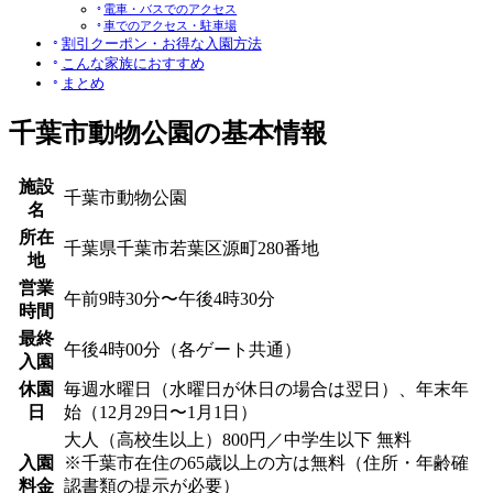
電車・バスでのアクセス
車でのアクセス・駐車場
割引クーポン・お得な入園方法
こんな家族におすすめ
まとめ
千葉市動物公園の基本情報
施設
千葉市動物公園
名
所在
千葉県千葉市若葉区源町280番地
地
営業
午前9時30分〜午後4時30分
時間
最終
午後4時00分（各ゲート共通）
入園
休園
毎週水曜日（水曜日が休日の場合は翌日）、年末年
日
始（12月29日〜1月1日）
大人（高校生以上）800円／中学生以下 無料
入園
※千葉市在住の65歳以上の方は無料（住所・年齢確
料金
認書類の提示が必要）