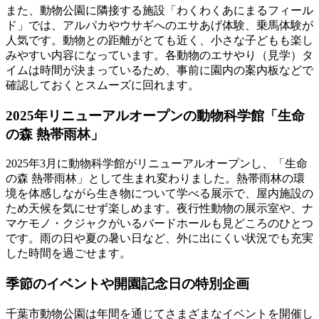
また、動物公園に隣接する施設「わくわくあにまるフィール
ド」では、
アルパカやウサギへのエサあげ体験、乗馬体験
が
人気です。動物との距離がとても近く、小さな子どもも楽し
みやすい内容になっています。各動物のエサやり（見学）タ
イムは時間が決まっているため、事前に園内の案内板などで
確認しておくとスムーズに回れます。
2025年リニューアルオープンの動物科学館「生命
の森 熱帯雨林」
2025年3月に動物科学館がリニューアルオープンし、「生命
の森 熱帯雨林」として生まれ変わりました。熱帯雨林の環
境を体感しながら生き物について学べる展示で、屋内施設の
ため天候を気にせず楽しめます。夜行性動物の展示室や、ナ
マケモノ・クジャクがいるバードホールも見どころのひとつ
です。雨の日や夏の暑い日など、外に出にくい状況でも充実
した時間を過ごせます。
季節のイベントや開園記念日の特別企画
千葉市動物公園は年間を通じてさまざまなイベントを開催し