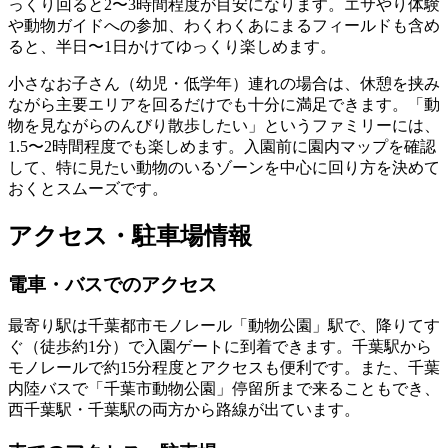
っくり回ると
2〜3時間程度
が目安になります。エサやり体験
や動物ガイドへの参加、わくわくあにまるフィールドも含め
ると、半日〜1日かけてゆっくり楽しめます。
小さなお子さん（幼児・低学年）連れの場合は、休憩を挟み
ながら主要エリアを回るだけでも十分に満足できます。「動
物を見ながらのんびり散歩したい」というファミリーには、
1.5〜2時間程度でも楽しめます。入園前に園内マップを確認
して、特に見たい動物のいるゾーンを中心に回り方を決めて
おくとスムーズです。
アクセス・駐車場情報
電車・バスでのアクセス
最寄り駅は
千葉都市モノレール「動物公園」駅で、降りてす
ぐ（徒歩約1分）
で入園ゲートに到着できます。千葉駅から
モノレールで約15分程度とアクセスも便利です。また、千葉
内陸バスで「千葉市動物公園」停留所まで来ることもでき、
西千葉駅・千葉駅の両方から路線が出ています。