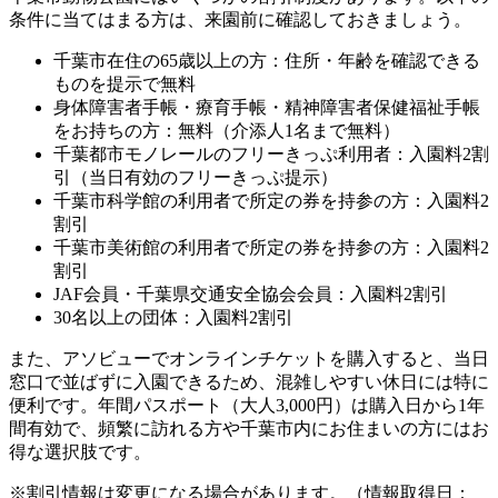
条件に当てはまる方は、来園前に確認しておきましょう。
千葉市在住の65歳以上の方：住所・年齢を確認できる
ものを提示で無料
身体障害者手帳・療育手帳・精神障害者保健福祉手帳
をお持ちの方：無料（介添人1名まで無料）
千葉都市モノレールのフリーきっぷ利用者：入園料2割
引（当日有効のフリーきっぷ提示）
千葉市科学館の利用者で所定の券を持参の方：入園料2
割引
千葉市美術館の利用者で所定の券を持参の方：入園料2
割引
JAF会員・千葉県交通安全協会会員：入園料2割引
30名以上の団体：入園料2割引
また、アソビューでオンラインチケットを購入すると、当日
窓口で並ばずに入園できるため、混雑しやすい休日には特に
便利です。年間パスポート（大人3,000円）は購入日から1年
間有効で、頻繁に訪れる方や千葉市内にお住まいの方にはお
得な選択肢です。
※割引情報は変更になる場合があります。（情報取得日：