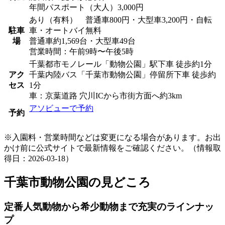
年間パスポート（大人）3,000円
あり（有料） 普通車800円・大型車3,200円・自転
駐車
車・オートバイ無料
場
普通車約1,569台・大型車49台
営業時間：午前9時〜午後5時
千葉都市モノレール「動物公園」駅下車 徒歩約1分
アク
千葉内陸バス「千葉市動物公園」停留所下車 徒歩約
セス
1分
車：京葉道路 穴川ICから市街方面へ約3km
アソビューで予約
予約
※入園料・営業時間などは変更になる場合があります。お出
かけ前に公式サイトで最新情報をご確認ください。（情報取
得日：2026-03-18）
千葉市動物公園の見どころ
定番人気動物から希少動物まで充実のラインナッ
プ