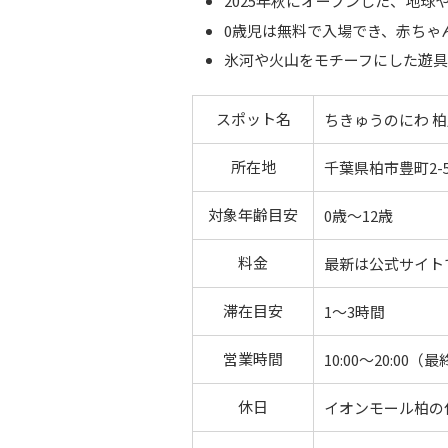
2025年秋にオープンした、地
0歳児は無料で入場でき、赤ちゃ
氷河や火山をモチーフにした遊
スポット名
ちきゅうのにわ 
所在地
千葉県柏市豊町2-5
対象年齢目安
0歳～12歳
料金
最新は公式サイト
滞在目安
1〜3時間
営業時間
10:00～20:00（
休日
イオンモール柏の