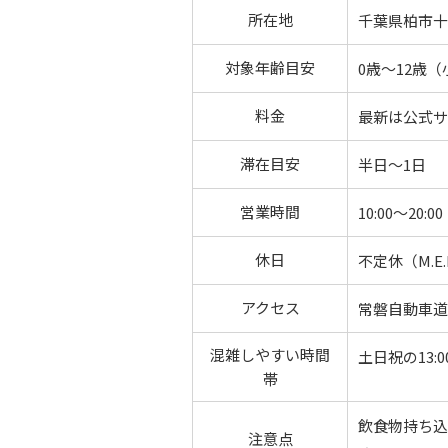
所在地
千葉県柏市十余二
対象年齢目安
0歳～12歳
料金
最新は公式サ
滞在目安
半日～1日
営業時間
10:00～20:00
休日
不定休（M.
アクセス
常磐自動車道
混雑しやすい時間
土日祝の13:
帯
飲食物持ち込
注意点