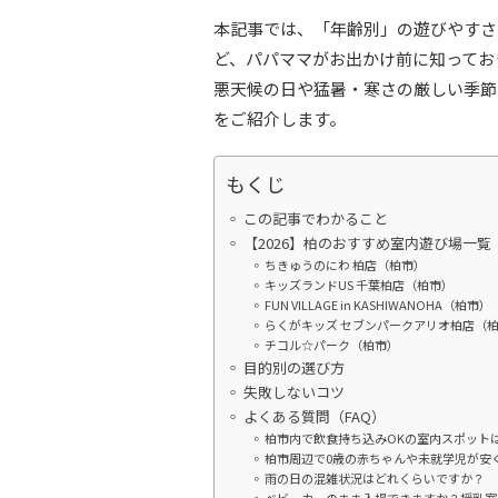
本記事では、「年齢別」の遊びやすさ
ど、パパママがお出かけ前に知ってお
悪天候の日や猛暑・寒さの厳しい季節
をご紹介します。
もくじ
この記事でわかること
【2026】柏のおすすめ室内遊び場一覧
ちきゅうのにわ 柏店（柏市）
キッズランドUS 千葉柏店（柏市）
FUN VILLAGE in KASHIWANOHA（柏市）
らくがキッズ セブンパークアリオ柏店（
チコル☆パーク（柏市）
目的別の選び方
失敗しないコツ
よくある質問（FAQ）
柏市内で飲食持ち込みOKの室内スポット
柏市周辺で0歳の赤ちゃんや未就学児が安
雨の日の混雑状況はどれくらいですか？