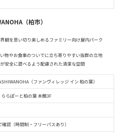
HIWANOHA（柏市）
世界観を思い切り楽しめるファミリー向け屋内パーク
買い物やお食事のついでに立ち寄りやすい抜群の立地
様が安全に遊べるよう配慮された清潔な空間
in KASHIWANOHA（ファンヴィレッジ イン 柏の葉）
 ららぽーと柏の葉 本館3F
で確認（時間制・フリーパスあり）