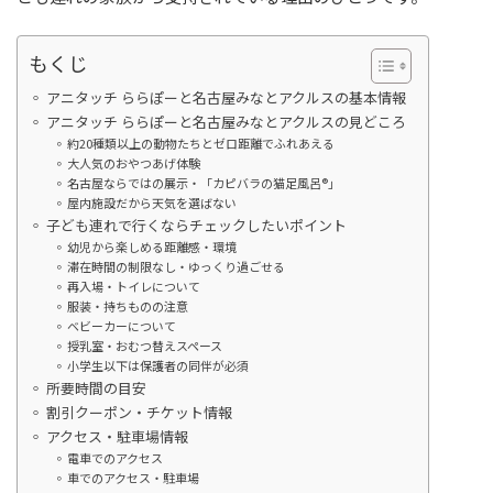
もくじ
アニタッチ ららぽーと名古屋みなとアクルスの基本情報
アニタッチ ららぽーと名古屋みなとアクルスの見どころ
約20種類以上の動物たちとゼロ距離でふれあえる
大人気のおやつあげ体験
名古屋ならではの展示・「カピバラの猫足風呂®」
屋内施設だから天気を選ばない
子ども連れで行くならチェックしたいポイント
幼児から楽しめる距離感・環境
滞在時間の制限なし・ゆっくり過ごせる
再入場・トイレについて
服装・持ちものの注意
ベビーカーについて
授乳室・おむつ替えスペース
小学生以下は保護者の同伴が必須
所要時間の目安
割引クーポン・チケット情報
アクセス・駐車場情報
電車でのアクセス
車でのアクセス・駐車場