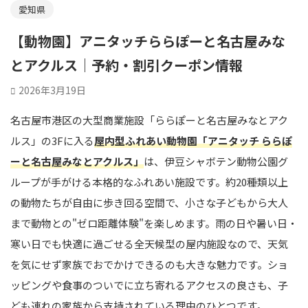
愛知県
【動物園】アニタッチららぽーと名古屋みな
とアクルス｜予約・割引クーポン情報
2026年3月19日
名古屋市港区の大型商業施設「ららぽーと名古屋みなとアク
ルス」の3Fに入る
屋内型ふれあい動物園「アニタッチ ららぽ
ーと名古屋みなとアクルス」
は、伊豆シャボテン動物公園グ
ループが手がける本格的なふれあい施設です。約20種類以上
の動物たちが自由に歩き回る空間で、小さな子どもから大人
まで動物との"ゼロ距離体験"を楽しめます。雨の日や暑い日・
寒い日でも快適に過ごせる全天候型の屋内施設なので、天気
を気にせず家族でおでかけできるのも大きな魅力です。ショ
ッピングや食事のついでに立ち寄れるアクセスの良さも、子
ども連れの家族から支持されている理由のひとつです。