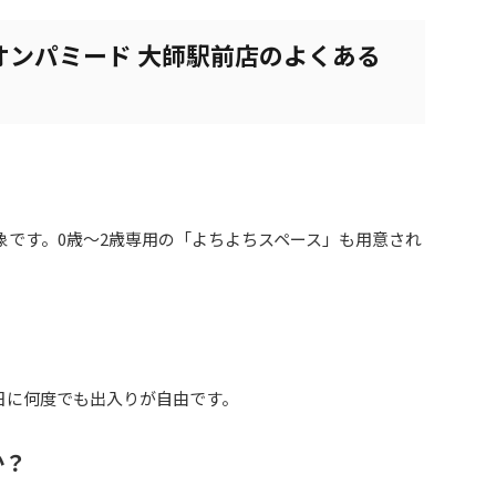
オンパミード 大師駅前店のよくある
象です。0歳～2歳専用の「よちよちスペース」も用意され
日に何度でも出入りが自由です。
か？