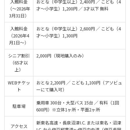
入館料金
おとな（中学生以上）2,400円 ／ こども（4
（〜2026年
才〜小学生）1,200円 ／ 3才以下 無料
3月31日）
入館料金
おとな（中学生以上）2,600円 ／ こども（4
（2026年4
才〜小学生）1,300円
月1日〜）
シニア割引
2,000円（現地購入のみ）
（65才以
上）
WEBチケッ
おとな 2,200円 ／ こども 1,100円（アソビュ
ト
ーにて購入可）
乗用車 300台・大型バス 15台 ／ 有料（1回
駐車場
600円）※立体1ヶ所・平面2ヶ所
新東名高速・長泉沼津I.C. または東名・沼津
アクセス
I.C. から伊豆縦貫道〜伊豆中央道（伊豆長岡