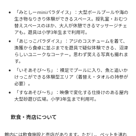
「みとしーminiパラダイス」：大型ボールプールや海の
生き物なりきり体験ができるスペース。授乳室・おむつ
替えスペースのほか、大人が休憩できるマッサージチェ
アも。遊具は小学3年生まで利用可。
「あじっこパラダイス」：アジのコスチュームを着て、
漁獲から食卓に並ぶまでを遊具で疑似体験できる、沼津
らしいユニークなコーナー。思わず笑える写真も撮れま
す。
「いそあそび～ち」：裸足でプールに入り、魚と追いか
けっこができる体験型エリア（着替え・タオルの持参が
必要）。
「すなあそび～ち」：映像で変化する仕掛けのある屋内
大型砂遊び広場。小学3年生まで利用可。
飲食・売店について
館内には飲食施設と売店があります。ただし、ペットを連れ