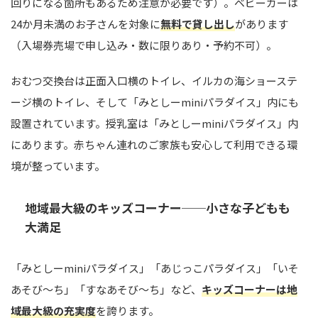
回りになる箇所もあるため注意が必要です）。ベビーカーは
24か月未満のお子さんを対象に
無料で貸し出し
があります
（入場券売場で申し込み・数に限りあり・予約不可）。
おむつ交換台は正面入口横のトイレ、イルカの海ショーステ
ージ横のトイレ、そして「みとしーminiパラダイス」内にも
設置されています。授乳室は「みとしーminiパラダイス」内
にあります。赤ちゃん連れのご家族も安心して利用できる環
境が整っています。
地域最大級のキッズコーナー──小さな子どもも
大満足
「みとしーminiパラダイス」「あじっこパラダイス」「いそ
あそび～ち」「すなあそび～ち」など、
キッズコーナーは地
域最大級の充実度
を誇ります。