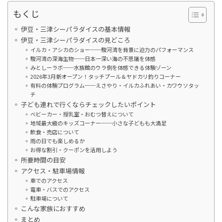
もくじ
伊豆・三津シーパラダイスの基本情報
伊豆・三津シーパラダイスの見どころ
イルカ・アシカのショー──駿河湾を背景に迫力のパフォーマンス
駿河湾の深海生物──日本一深い海の不思議を体感
みとしーラボ──水族館のウラ側を体感できる体験ゾーン
2026年3月新オープン！タッチプール＆ヤドカリ釣りコーナー
有料の体験プログラム──えさやり・イルカふれあい・カワウソタッ
チ
子ども連れで行くならチェックしたいポイント
ベビーカー・授乳室・おむつ替えについて
地域最大級のキッズコーナー──小さな子どもも大満足
飲食・売店について
雨の日でも楽しめるか
お得な割引・クーポンを活用しよう
所要時間の目安
アクセス・駐車場情報
車でのアクセス
電車・バスでのアクセス
駐車場について
こんな家族におすすめ
まとめ