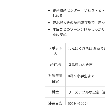
観光物産センター「いわき・ら・
しめる
東北最大級の屋内遊び場で、走
年齢ごとのゾーン分けがしっかり
ため安心
スポット
わんぱくひろば みゅう
名
所在地
福島県いわき市
対象年齢
0歳〜小学生まで
目安
料金
リーズナブルな設定（
滞在目安
50分〜100分