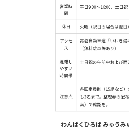
営業時
平日9:30〜16:00、土日
間
休日
火曜（祝日の場合は翌日
常磐自動車道「いわき湯本
アクセ
ス
（無料駐車場あり）
混雑し
土日祝の午前中および雨
やすい
時間帯
各回定員制（15組など
注意点
も3名まで。整理券の配
索）で確認を。
わんぱくひろば みゅうみ