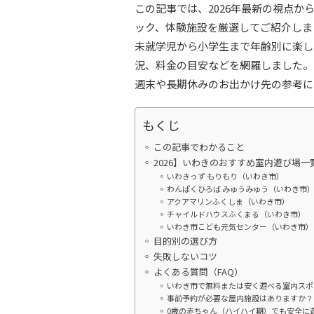
この記事では、2026年最新の視点
ック、体験施設を厳選してご紹介しま
未就学児から小学生まで年齢別に楽し
況、料金の目安などを網羅しました。
週末や長期休みのお出かけ先の参考に
もくじ
この記事でわかること
2026】いわきのおすすめ室内遊び場一
いわきっず もりもり（いわき市）
わんぱくひろば みゅうみゅう（いわき市
アクアマリンふくしま（いわき市）
チャイルドハウスふくまる（いわき市）
いわき市こども元気センター（いわき市）
目的別の選び方
失敗しないコツ
よくある質問（FAQ）
いわき市で無料または安く遊べる室内スポ
事前予約が必要な屋内施設はありますか？
0歳の赤ちゃん（ハイハイ期）でも安全に