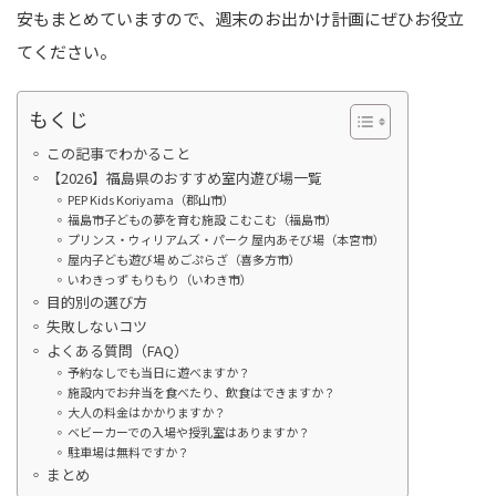
安もまとめていますので、週末のお出かけ計画にぜひお役立
てください。
もくじ
この記事でわかること
【2026】福島県のおすすめ室内遊び場一覧
PEP Kids Koriyama（郡山市）
福島市子どもの夢を育む施設 こむこむ（福島市）
プリンス・ウィリアムズ・パーク 屋内あそび場（本宮市）
屋内子ども遊び場 めごぷらざ（喜多方市）
いわきっず もりもり（いわき市）
目的別の選び方
失敗しないコツ
よくある質問（FAQ）
予約なしでも当日に遊べますか？
施設内でお弁当を食べたり、飲食はできますか？
大人の料金はかかりますか？
ベビーカーでの入場や授乳室はありますか？
駐車場は無料ですか？
まとめ