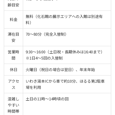
齢目安
無料（化石館の展示エリアへの入館は別途有
料金
料）
滞在目
70〜80分（完全入替制）
安
営業時
9:30〜16:00（土日祝・長期休みは16:40まで）
間
※1日4〜5回の入替制
休日
火曜日（祝日の場合は翌日）、年末年始
アクセ
いわき湯本ICから車で約10分、ほるる第2駐車
ス
場を利用
混雑し
土日の11時〜14時頃の回
やすい
時間帯