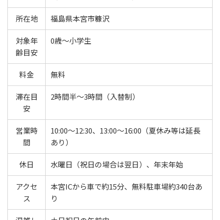
所在地
福島県本宮市糠沢
対象年
0歳〜小学生
齢目安
料金
無料
滞在目
2時間半〜3時間（入替制）
安
営業時
10:00〜12:30、13:00〜16:00（夏休み等は延長
間
あり）
休日
水曜日（祝日の場合は翌日）、年末年始
アクセ
本宮ICから車で約15分、無料駐車場約340台あ
ス
り