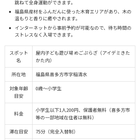
跳ねて全身運動ができます。
福島県産材をふんだんに使った木育エリアがあり、木の
温もりと香りに癒やされます。
インターネットから事前予約が可能なので、待ち時間の
ストレスなく入場できます。
スポット
屋内子ども遊び場 めごぷらざ（アイデミきた
名
かた内）
所在地
福島県喜多方市字稲清水
対象年齢
0歳〜小学生
目安
小学生以下1人200円、保護者無料（喜多方市
料金
等の一部地域在住者は無料）
滞在目安
75分（完全入替制）