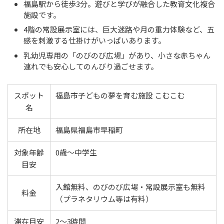
福島駅から徒歩3分。遊びと学びが融合した教育文化複合
施設です。
4階の常設展示室には、巨大迷路や月の重力体験など、五
感を刺激する仕掛けがいっぱいあります。
乳幼児専用の「のびのび広場」があり、小さな赤ちゃん
連れでも安心してのんびり過ごせます。
スポット
福島市子どもの夢を育む施設 こむこむ
名
所在地
福島県福島市早稲町
対象年齢
0歳〜中学生
目安
入館無料、のびのび広場・常設展示室も無料
料金
（プラネタリウム等は有料）
滞在目安
2〜3時間