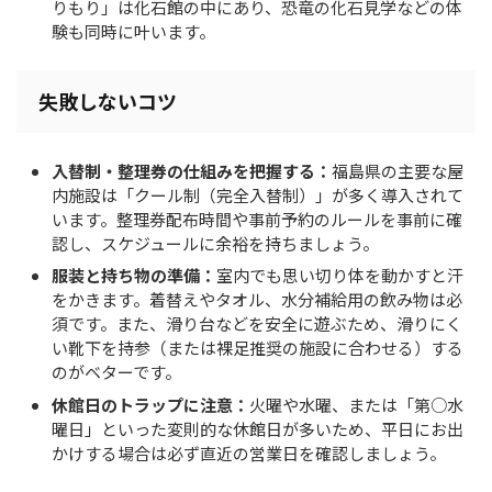
りもり」は化石館の中にあり、恐竜の化石見学などの体
験も同時に叶います。
失敗しないコツ
入替制・整理券の仕組みを把握する：
福島県の主要な屋
内施設は「クール制（完全入替制）」が多く導入されて
います。整理券配布時間や事前予約のルールを事前に確
認し、スケジュールに余裕を持ちましょう。
服装と持ち物の準備：
室内でも思い切り体を動かすと汗
をかきます。着替えやタオル、水分補給用の飲み物は必
須です。また、滑り台などを安全に遊ぶため、滑りにく
い靴下を持参（または裸足推奨の施設に合わせる）する
のがベターです。
休館日のトラップに注意：
火曜や水曜、または「第○水
曜日」といった変則的な休館日が多いため、平日にお出
かけする場合は必ず直近の営業日を確認しましょう。