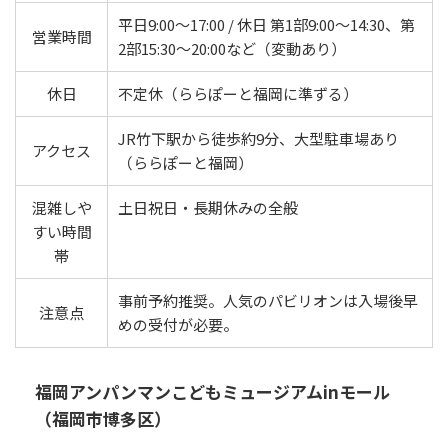
平日9:00〜17:00 / 休日 第1部9:00〜14:30、第
営業時間
2部15:30〜20:00など（変動あり）
休日
不定休（ららぽーと福岡に準ずる）
JR竹下駅から徒歩約9分、大型駐車場あり
アクセス
（ららぽーと福岡）
混雑しや
土日祝日・長期休みの全般
すい時間
帯
事前予約推奨。人気のパビリオンは入場後早
注意点
めの受付が必要。
福岡アンパンマンこどもミュージアムinモール
（福岡市博多区）