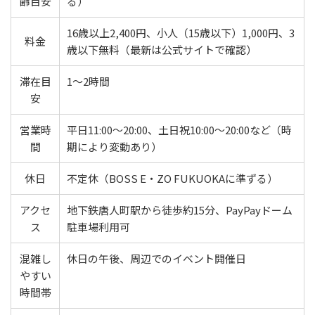
齢目安
る）
16歳以上2,400円、小人（15歳以下）1,000円、3
料金
歳以下無料（最新は公式サイトで確認）
滞在目
1〜2時間
安
営業時
平日11:00〜20:00、土日祝10:00〜20:00など（時
間
期により変動あり）
休日
不定休（BOSS E・ZO FUKUOKAに準ずる）
アクセ
地下鉄唐人町駅から徒歩約15分、PayPayドーム
ス
駐車場利用可
混雑し
休日の午後、周辺でのイベント開催日
やすい
時間帯