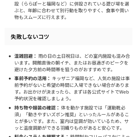
設（ららぽーと福岡など）に併設されている遊び場を選
ぶと、年齢に合わせて別行動を取りやすく、食事や買い
物もスムーズに行えます。
失敗しないコツ
混雑回避：
雨の日の土日祝日は、どの室内施設も混み合
います。開館直後の朝イチ、またはお昼過ぎのピークを
避けた夕方前の時間帯を狙うのがおすすめです。
事前予約の活用：
キッザニア福岡など、人気の施設は事
前予約がないと希望の時間に入場できない場合がありま
す。お出かけが決まったら、まずは各公式サイトでWeb
予約状況を確認しましょう。
持ち物や服装の確認：
体を動かす施設では「運動靴必
須」「動きやすいズボン推奨」といったルールがあるこ
とが多いです。また、室内は空調が効いているため、サ
ッと温度調節ができる羽織りものがあると安心です。
料金システムを把握する：
時間制かフリーパスかによっ