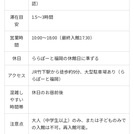
認）
滞在目
1.5〜3時間
安
営業時
10:00〜18:00（最終入館17:30）
間
休日
ららぽーと福岡の休館日に準ずる
JR竹下駅から徒歩約9分、大型駐車場あり（ら
アクセス
らぽーと福岡）
混雑し
休日のお昼前後
やすい
時間帯
大人（中学生以上）のみ、または子どものみで
注意点
の入館は不可。再入館可能。