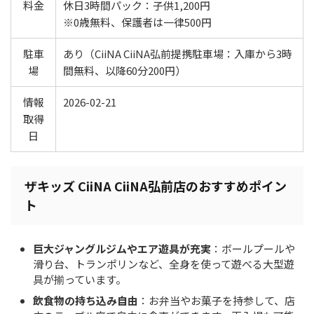
料金
休日3時間パック：子供1,200円
※0歳無料、保護者は一律500円
駐車
あり（CiiNA CiiNA弘前提携駐車場：入庫から3時
場
間無料、以降60分200円）
情報
2026-02-21
取得
日
ザキッズ CiiNA CiiNA弘前店のおすすめポイン
ト
巨大ジャングルジムやエア遊具が充実
：ボールプールや
滑り台、トランポリンなど、全身を使って遊べる大型遊
具が揃っています。
飲食物の持ち込み自由
：お弁当やお菓子を持参して、店