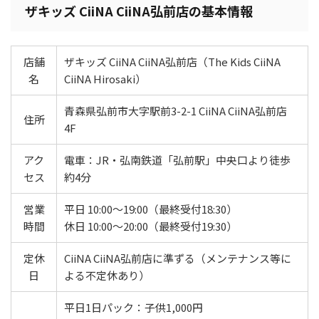
ザキッズ CiiNA CiiNA弘前店の基本情報
店舗
ザキッズ CiiNA CiiNA弘前店（The Kids CiiNA
名
CiiNA Hirosaki）
青森県弘前市大字駅前3-2-1 CiiNA CiiNA弘前店
住所
4F
アク
電車：JR・弘南鉄道「弘前駅」中央口より徒歩
セス
約4分
営業
平日 10:00～19:00（最終受付18:30）
時間
休日 10:00～20:00（最終受付19:30）
定休
CiiNA CiiNA弘前店に準ずる（メンテナンス等に
日
よる不定休あり）
平日1日パック：子供1,000円