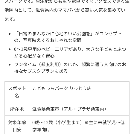
ズパークです。草津駅からも車や電車ですぐアクセスできる生
活圏内として、滋賀県内のママパパから高い人気を集めてい
ます。
「日常のまんなかに心地のいい公園を」がコンセプト
の、写真映えするおしゃれな空間
0〜1歳専用のベビーエリアがあり、大きな子どもとぶつ
かる心配がなく安心
ワンタイム（都度利用）のほか、頻繁に通う人向けのお
得なサブスクプランもある
スポット
こどもっちパーク りっとう店
名
所在地
滋賀県栗東市（アル・プラザ栗東内）
対象年齢
0歳〜12歳（小学生まで）※主に未就学児〜低
目安
学年向け