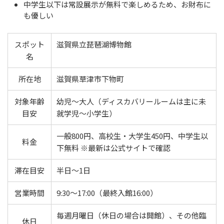
中学生以下は常設展示が無料で楽しめるため、お財布に
も優しい
スポット
滋賀県立琵琶湖博物館
名
所在地
滋賀県草津市下物町
対象年齢
幼児〜大人（ディスカバリールームは主に未
目安
就学児〜小学生）
一般800円、高校生・大学生450円、中学生以
料金
下無料 ※最新は公式サイトで確認
滞在目安
半日〜1日
営業時間
9:30〜17:00（最終入館16:00）
毎週月曜日（休日の場合は開館）、その他臨
休日