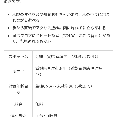
最適です。
木製のすべり台や知育おもちゃがあり、木の香りに包ま
れながら遊べる
駅から直結でアクセス抜群。雨に濡れずに立ち寄れる
同じフロアにベビー休憩室（授乳室・おむつ替え）があ
り、乳児連れでも安心
スポット名
近鉄百貨店 草津店「びわもくひろば」
滋賀県草津市渋川（近鉄百貨店 草津店
所在地
4F）
対象年齢目
生後6ヶ月〜未就学児（6歳まで）
安
料金
無料
滞在目安
30分〜1時間