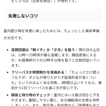
もくひろば（近鉄百貨店）」が便利です。
失敗しないコツ
室内遊び場を快適に楽しむためには、ちょっとした事前準備
が大切です。
混雑回避は「朝イチ」か「夕方」を狙う：
雨の日の土日
は、11時〜15時頃が最も混雑します。開店直後に入る
か、お昼寝終わりの15時半以降を狙うと比較的空いてい
ます。
フリーパスか時間制かを見極める：
「ちょっとだけ遊ぶ
つもりが、子どもが帰りたがらず延長料金が高くつい
た」というのはよくある失敗。2時間以上いそうなら、最
初から1日フリーパスを選ぶ方が安心です。
服装と持ち物のチェック：
室内とはいえ動き回ると汗を
かきます。着脱しやすい服と、水分補給用の水筒を持参
しましょう。また、衛生面・安全面から「保護者も子ど