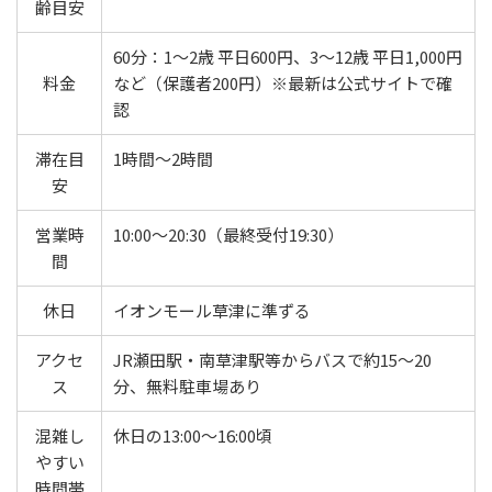
齢目安
60分：1〜2歳 平日600円、3〜12歳 平日1,000円
料金
など（保護者200円）※最新は公式サイトで確
認
滞在目
1時間〜2時間
安
営業時
10:00〜20:30（最終受付19:30）
間
休日
イオンモール草津に準ずる
アクセ
JR瀬田駅・南草津駅等からバスで約15〜20
ス
分、無料駐車場あり
混雑し
休日の13:00〜16:00頃
やすい
時間帯