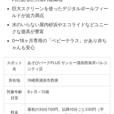
巨大スクリーンを使ったデジタルボールフィー
ルドが迫力満点
水のいらない屋内砂浜やエコライドなどユニー
クな遊具が豊富
0〜18ヶ月専用の「ベビーテラス」があり赤ち
ゃんも安心
スポット
あそびパークPLUS サンエー浦添西海岸パルコ
名
シティ店
所在地
沖縄県浦添市西洲
対象年齢
6ヶ月～12歳
目安
最初の30分700円、以降10分ごと230円（平
料金