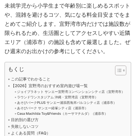
未就学児から小学生まで年齢別に楽しめるスポット
や、混雑を避けるコツ、気になる料金目安までをま
とめてご紹介します。宜野湾市内だけでは施設数が
限られるため、生活圏としてアクセスしやすい近隣
エリア（浦添市）の施設も含めて厳選しました。ぜ
ひ週末のお出かけの参考にしてください。
もくじ
この記事でわかること
【2026】宜野湾のおすすめ室内遊び場一覧
ジョイプラネット サンエー宜野湾コンベンションシティ店（宜野湾市）
ラウンドワンスタジアム 沖縄・宜野湾店（宜野湾市）
あそびパークPLUS サンエー浦添西海岸パルコシティ店（浦添市）
あそびパーク サンエー経塚シティ店（浦添市）
Casa Machilda Toy&Friends（カーサマチルダ）（浦添市）
目的別の選び方
失敗しないコツ
よくある質問（FAQ）