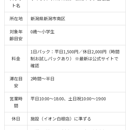
ト名
所在地
新潟県新潟市南区
対象年
0歳〜小学生
齢目安
1日パック：平日1,500円／休日2,000円（時間
料金
制お試しパックあり） ※最新は公式サイトで
確認
滞在目
2時間〜半日
安
営業時
平日10:00〜18:00、土日祝10:00〜19:00
間
休日
施設（イオン白根店）に準ずる