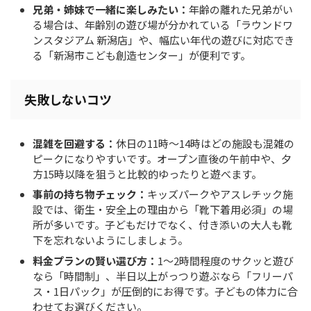
兄弟・姉妹で一緒に楽しみたい：
年齢の離れた兄弟がい
る場合は、年齢別の遊び場が分かれている「ラウンドワ
ンスタジアム 新潟店」や、幅広い年代の遊びに対応でき
る「新潟市こども創造センター」が便利です。
失敗しないコツ
混雑を回避する：
休日の11時〜14時はどの施設も混雑の
ピークになりやすいです。オープン直後の午前中や、夕
方15時以降を狙うと比較的ゆったりと遊べます。
事前の持ち物チェック：
キッズパークやアスレチック施
設では、衛生・安全上の理由から「靴下着用必須」の場
所が多いです。子どもだけでなく、付き添いの大人も靴
下を忘れないようにしましょう。
料金プランの賢い選び方：
1〜2時間程度のサクッと遊び
なら「時間制」、半日以上がっつり遊ぶなら「フリーパ
ス・1日パック」が圧倒的にお得です。子どもの体力に合
わせてお選びください。