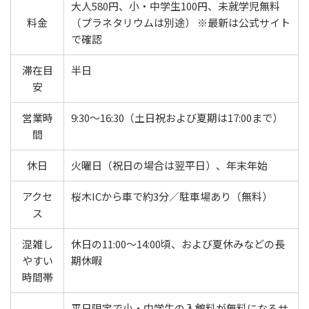
大人580円、小・中学生100円、未就学児無料
料金
（プラネタリウムは別途） ※最新は公式サイト
で確認
滞在目
半日
安
営業時
9:30〜16:30（土日祝および夏期は17:00まで）
間
休日
火曜日（祝日の場合は翌平日）、年末年始
アクセ
桜木ICから車で約3分／駐車場あり（無料）
ス
混雑し
休日の11:00〜14:00頃、および夏休みなどの長
やすい
期休暇
時間帯
平日限定で小・中学生の入館料が無料になるサ