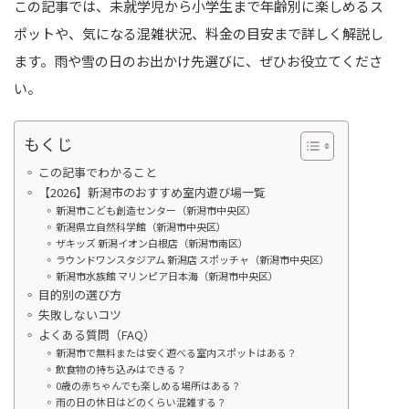
この記事では、未就学児から小学生まで年齢別に楽しめるス
ポットや、気になる混雑状況、料金の目安まで詳しく解説し
ます。雨や雪の日のお出かけ先選びに、ぜひお役立てくださ
い。
もくじ
この記事でわかること
【2026】新潟市のおすすめ室内遊び場一覧
新潟市こども創造センター（新潟市中央区）
新潟県立自然科学館（新潟市中央区）
ザキッズ 新潟イオン白根店（新潟市南区）
ラウンドワンスタジアム 新潟店 スポッチャ（新潟市中央区）
新潟市水族館 マリンピア日本海（新潟市中央区）
目的別の選び方
失敗しないコツ
よくある質問（FAQ）
新潟市で無料または安く遊べる室内スポットはある？
飲食物の持ち込みはできる？
0歳の赤ちゃんでも楽しめる場所はある？
雨の日の休日はどのくらい混雑する？