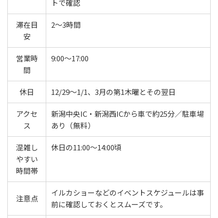
トで確認
滞在目
2〜3時間
安
営業時
9:00〜17:00
間
休日
12/29〜1/1、3月の第1木曜とその翌日
アクセ
新潟中央IC・新潟西ICから車で約25分／駐車場
ス
あり（無料）
混雑し
休日の11:00〜14:00頃
やすい
時間帯
イルカショーなどのイベントスケジュールは事
注意点
前に確認しておくとスムーズです。