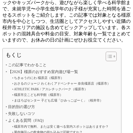
ックやキッズパークから、遊びながら楽しく学べる科学館ま
で、未就学児〜小学生低学年のお子様が充実した時間を過ご
せるスポットをご紹介します。この記事では対象となる橿原
市内を中心としつつ、生活圏としてアクセスしやすい近隣の
桜井市エリアの施設も含めてピックアップしています。各ス
ポットの混雑具合や料金の目安、対象年齢も一覧でまとめて
いますので、お休みの日の計画にぜひお役立てください。
もくじ
この記事でわかること
【2026】橿原のおすすめ室内遊び場一覧
ちきゅうのにわ 橿原店（橿原市）
おさるのジョージ わくわくアドベンチャー 奈良橿原店（橿原市）
ATHLETIC PARK / アスレチックパーク（橿原市）
橿原市立こども科学館（橿原市）
まほろばセンター 子ども広場「ひみっこぱーく」（桜井市）
目的別の選び方
失敗しないコツ
よくある質問（FAQ）
橿原市内で無料、または安く遊べる室内スポットはありますか？
屋内施設への飲食物の持ち込みは可能ですか？