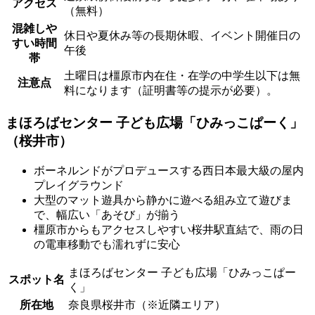
アクセス
（無料）
混雑しや
休日や夏休み等の長期休暇、イベント開催日の
すい時間
午後
帯
土曜日は橿原市内在住・在学の中学生以下は無
注意点
料になります（証明書等の提示が必要）。
まほろばセンター 子ども広場「ひみっこぱーく」
（桜井市）
ボーネルンドがプロデュースする西日本最大級の屋内
プレイグラウンド
大型のマット遊具から静かに遊べる組み立て遊びま
で、幅広い「あそび」が揃う
橿原市からもアクセスしやすい桜井駅直結で、雨の日
の電車移動でも濡れずに安心
まほろばセンター 子ども広場「ひみっこぱー
スポット名
く」
所在地
奈良県桜井市（※近隣エリア）