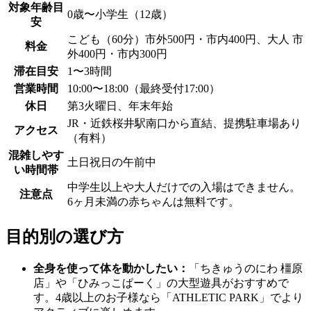
対象年齢目
0歳〜小学生（12歳）
安
こども（60分）市外500円・市内400円、大人 市
料金
外400円・市内300円
滞在目安
1〜3時間
営業時間
10:00〜18:00（最終受付17:00）
休日
第3火曜日、年末年始
JR・近鉄桜井駅南口から直結、提携駐車場あり
アクセス
（有料）
混雑しやす
土日祝日の午前中
い時間帯
中学生以上や大人だけでの入場はできません。
注意点
6ヶ月未満の赤ちゃんは無料です。
目的別の選び方
全身を使って体を動かしたい：
「ちきゅうのにわ 橿原
店」や「ひみっこぱーく」の大型遊具がおすすめで
す。4歳以上のお子様なら「ATHLETIC PARK」でより