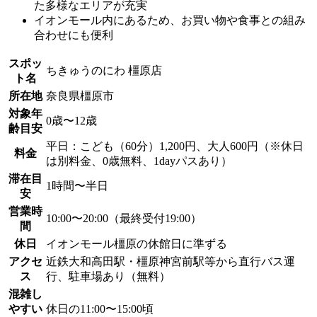
た多様なエリアが充実
イオンモール内にあるため、お買い物や食事との組み
合わせにも便利
スポッ
ちきゅうのにわ 橿原店
ト名
所在地
奈良県橿原市
対象年
0歳〜12歳
齢目安
平日：こども（60分）1,200円、大人600円（※休日
料金
は別料金、0歳無料、1dayパスあり）
滞在目
1時間〜半日
安
営業時
10:00〜20:00（最終受付19:00）
間
休日
イオンモール橿原の休館日に準ずる
アクセ
近鉄大和高田駅・橿原神宮前駅等から直行バス運
ス
行、駐車場あり（無料）
混雑し
やすい
休日の11:00〜15:00頃