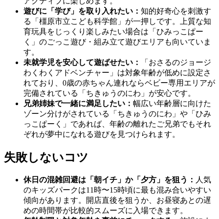
アクティブに楽しめます。
遊びに「学び」を取り入れたい：
知的好奇心を刺激す
る「橿原市立こども科学館」が一押しです。上質な知
育玩具をじっくり楽しみたい場合は「ひみっこぱー
く」のごっこ遊び・組み立て遊びエリアも向いていま
す。
未就学児を安心して遊ばせたい：
「おさるのジョージ
わくわくアドベンチャー」は対象年齢が低めに設定さ
れており、0歳の赤ちゃん連れならベビー専用エリアが
完備されている「ちきゅうのにわ」が安心です。
兄弟姉妹で一緒に満足したい：
幅広い年齢層に向けた
ゾーン分けがされている「ちきゅうのにわ」や「ひみ
っこぱーく」であれば、年齢の離れたご兄弟でもそれ
ぞれが夢中になれる遊びを見つけられます。
失敗しないコツ
休日の混雑回避は「朝イチ」か「夕方」を狙う：
人気
のキッズパークは11時〜15時頃に最も混み合いやすい
傾向があります。開店直後を狙うか、お昼寝あとの遅
めの時間帯が比較的スムーズに入場できます。