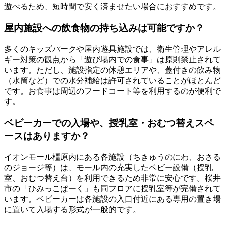
遊べるため、短時間で安く済ませたい場合におすすめです。
屋内施設への飲食物の持ち込みは可能ですか？
多くのキッズパークや屋内遊具施設では、衛生管理やアレル
ギー対策の観点から「遊び場内での食事」は原則禁止されて
います。ただし、施設指定の休憩エリアや、蓋付きの飲み物
（水筒など）での水分補給は許可されていることがほとんど
です。お食事は周辺のフードコート等を利用するのが便利で
す。
ベビーカーでの入場や、授乳室・おむつ替えスペ
ースはありますか？
イオンモール橿原内にある各施設（ちきゅうのにわ、おさる
のジョージ等）は、モール内の充実したベビー設備（授乳
室、おむつ替え台）を利用できるため非常に安心です。桜井
市の「ひみっこぱーく」も同フロアに授乳室等が完備されて
います。ベビーカーは各施設の入口付近にある専用の置き場
に置いて入場する形式が一般的です。