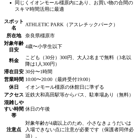
同じくイオンモール橿原内にあり、お買い物の合間の
スキマ時間活用に最適
スポット
ATHLETIC PARK（アスレチックパーク）
名
所在地
奈良県橿原市
対象年齢
4歳〜小学生以下
目安
こども（30分）300円、大人2名まで無料（3名以
料金
降は1人300円）
滞在目安
30分〜1時間
営業時間
10:00〜20:00（最終受付19:00）
休日
イオンモール橿原の休館日に準ずる
アクセス
近鉄大和高田駅等からバス、駐車場あり（無料）
混雑しや
すい時間
休日の午後
帯
対象年齢が4歳以上のため、小さなきょうだいは
注意点
入場できない点に注意が必要です（保護者同伴必
須）。