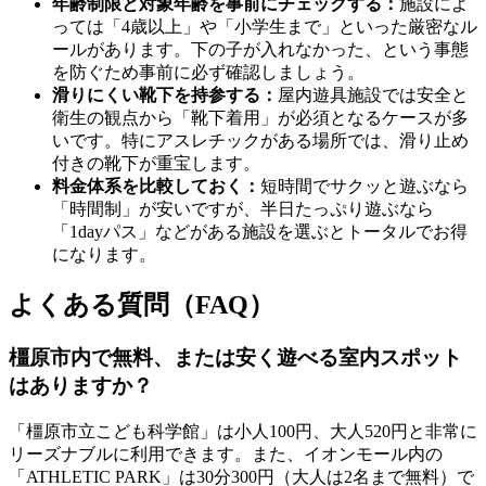
年齢制限と対象年齢を事前にチェックする：
施設によ
っては「4歳以上」や「小学生まで」といった厳密なル
ールがあります。下の子が入れなかった、という事態
を防ぐため事前に必ず確認しましょう。
滑りにくい靴下を持参する：
屋内遊具施設では安全と
衛生の観点から「靴下着用」が必須となるケースが多
いです。特にアスレチックがある場所では、滑り止め
付きの靴下が重宝します。
料金体系を比較しておく：
短時間でサクッと遊ぶなら
「時間制」が安いですが、半日たっぷり遊ぶなら
「1dayパス」などがある施設を選ぶとトータルでお得
になります。
よくある質問（FAQ）
橿原市内で無料、または安く遊べる室内スポット
はありますか？
「橿原市立こども科学館」は小人100円、大人520円と非常に
リーズナブルに利用できます。また、イオンモール内の
「ATHLETIC PARK」は30分300円（大人は2名まで無料）で