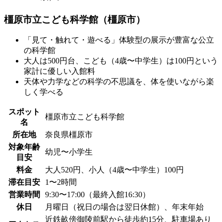
橿原市立こども科学館（橿原市）
「見て・触れて・遊べる」体験型の展示が豊富な公立
の科学館
大人は500円台、こども（4歳〜中学生）は100円という
家計に優しい入館料
天体や力学などの科学の不思議を、体を使いながら楽
しく学べる
スポット
橿原市立こども科学館
名
所在地
奈良県橿原市
対象年齢
幼児〜小学生
目安
料金
大人520円、小人（4歳〜中学生）100円
滞在目安
1〜2時間
営業時間
9:30〜17:00（最終入館16:30）
休日
月曜日（祝日の場合は翌日休館）、年末年始
近鉄畝傍御陵前駅から徒歩約15分、駐車場あり