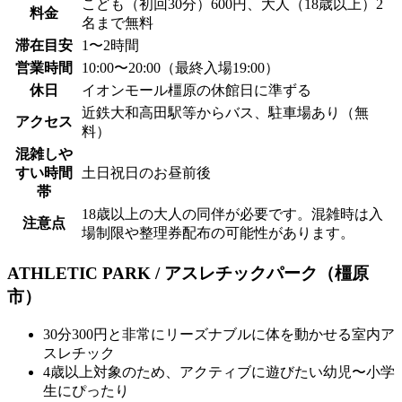
こども（初回30分）600円、大人（18歳以上）2
料金
名まで無料
滞在目安
1〜2時間
営業時間
10:00〜20:00（最終入場19:00）
休日
イオンモール橿原の休館日に準ずる
近鉄大和高田駅等からバス、駐車場あり（無
アクセス
料）
混雑しや
すい時間
土日祝日のお昼前後
帯
18歳以上の大人の同伴が必要です。混雑時は入
注意点
場制限や整理券配布の可能性があります。
ATHLETIC PARK / アスレチックパーク（橿原
市）
30分300円と非常にリーズナブルに体を動かせる室内ア
スレチック
4歳以上対象のため、アクティブに遊びたい幼児〜小学
生にぴったり