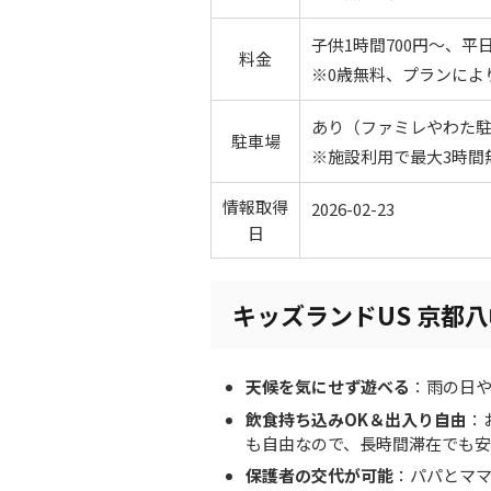
子供1時間700円～、平
料金
※0歳無料、プランによ
あり（ファミレやわた駐車
駐車場
※施設利用で最大3時間
情報取得
2026-02-23
日
キッズランドUS 京都
天候を気にせず遊べる
：雨の日
飲食持ち込みOK＆出入り自由
：
も自由なので、長時間滞在でも安
保護者の交代が可能
：パパとマ