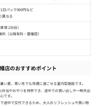
日1日パック900円など
り異なる
場 230台）
無料（以降有料・要確認）
八幡店のおすすめポイント
や暑い夏、寒い冬でも快適に過ごせる室内型施設です。
お弁当やおやつを持参でき、途中での買い出しや一時外出
心です。
マで途中で交代できるため、大人のリフレッシュや買い物