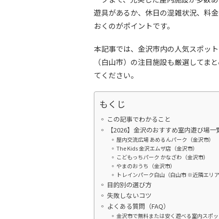
遊具があるか、休日の混雑状況、料金
おくのがポイントです。
本記事では、金沢市内の人気スポット
（白山市）の注目施設も厳選してまと
てください。
もくじ
この記事でわかること
【2026】金沢のおすすめ室内遊び場一
屋内交流広場 あめるんパーク（金沢市）
The Kids 金沢エムザ店（金沢市）
こどもっちパーク かなざわ（金沢市）
やまのおうち（金沢市）
トレインパーク白山（白山市 ※近隣エリ
目的別の選び方
失敗しないコツ
よくある質問（FAQ）
金沢市で無料または安く遊べる室内スポッ