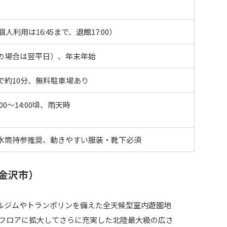
0（個人利用は16:45まで、退館17:00）
の場合は翌平日）、年末年始
で約10分、無料駐車場あり
00〜14:00頃、雨天時
水筒持参推奨、動きやすい服装・靴下必須
（金沢市）
ルジムやトランポリンを備えた全天候型室内遊園地
の2フロアに拡大してさらに充実した北陸最大級の広さ