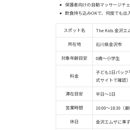
保護者向けの自動マッサージチ
飲食持ち込みOKで、何度でも出
スポット名
The Kids 金沢
所在地
石川県金沢市
対象年齢目安
0歳〜小学生
子ども1日パック平
料金
式サイトで確認
滞在目安
半日〜1日
営業時間
10:00〜18:30（
休日
金沢エムザに準