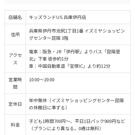
店舗名
キッズランドUS 兵庫伊丹店
兵庫県伊丹市池尻1丁目1番 イズミヤショッピン
住所
グセンター昆陽 3階
電車：阪急・JR「伊丹駅」よりバス「昆陽里
アクセ
北」下車 徒歩約1分
ス
車：中国自動車道「宝塚IC」より約12分
営業時
10:00～20:00
間
年中無休（イズミヤショッピングセンター昆陽
定休日
の休館日に準ずる）
子ども1時間700円〜、平日1日パック900円など
料金
（プランにより異なる。0歳は無料）