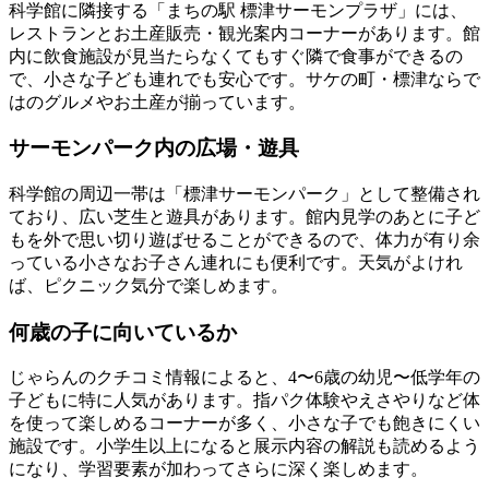
科学館に隣接する
「まちの駅 標津サーモンプラザ」
には、
レストランとお土産販売・観光案内コーナーがあります。館
内に飲食施設が見当たらなくてもすぐ隣で食事ができるの
で、小さな子ども連れでも安心です。サケの町・標津ならで
はのグルメやお土産が揃っています。
サーモンパーク内の広場・遊具
科学館の周辺一帯は「標津サーモンパーク」として整備され
ており、広い芝生と遊具があります。館内見学のあとに子ど
もを外で思い切り遊ばせることができるので、体力が有り余
っている小さなお子さん連れにも便利です。天気がよけれ
ば、ピクニック気分で楽しめます。
何歳の子に向いているか
じゃらんのクチコミ情報によると、
4〜6歳の幼児〜低学年の
子どもに特に人気
があります。指パク体験やえさやりなど体
を使って楽しめるコーナーが多く、小さな子でも飽きにくい
施設です。小学生以上になると展示内容の解説も読めるよう
になり、学習要素が加わってさらに深く楽しめます。