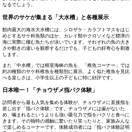
なるでしょう。
世界のサケが集まる「大水槽」と各種展示
館内最大の
海水大水槽
には、シロザケ・カラフトマスをはじ
めとするサケ科魚類のほか、カレイ類やクロソイなど標津の
海に実際に棲む魚たちが泳いでいます。それぞれの魚の大き
さや動きの違いを観察するだけでも、子どもの好奇心を刺激
します。
また「中水槽」では根室海峡の魚を、「稚魚コーナー」では
約20種類のサケ科稚魚を種類別に展示。よく似た稚魚を見比
べる楽しさは、小学生以上の子どもに特に好評です。
日本唯一！「チョウザメ指パク体験」
訪問者から最も人気を集める体験が、
チョウザメに直接指を
差し出す「指パク体験」
です。チョウザメには歯がないた
め、噛まれるというよりも強い吸引力で指をパクリと食べに
きます。その独特の感触に驚いたり笑ったりと、家族みんな
で楽しめるコーナーです。体験成功者には「指パク体験証明