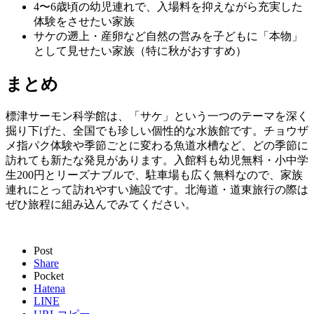
4〜6歳頃の幼児連れで、入場料を抑えながら充実した
体験をさせたい家族
サケの遡上・産卵など自然の営みを子どもに「本物」
として見せたい家族（特に秋がおすすめ）
まとめ
標津サーモン科学館は、「サケ」という一つのテーマを深く
掘り下げた、全国でも珍しい個性的な水族館です。チョウザ
メ指パク体験や季節ごとに変わる魚道水槽など、どの季節に
訪れても新たな発見があります。入館料も幼児無料・小中学
生200円とリーズナブルで、駐車場も広く無料なので、家族
連れにとって訪れやすい施設です。北海道・道東旅行の際は
ぜひ旅程に組み込んでみてください。
Post
Share
Pocket
Hatena
LINE