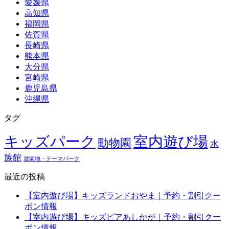
愛媛県
高知県
福岡県
佐賀県
長崎県
熊本県
大分県
宮崎県
鹿児島県
沖縄県
タグ
キッズパーク
室内遊び場
動物園
水
族館
遊園地・テーマパーク
最近の投稿
【室内遊び場】キッズランドおやま｜予約・割引クー
ポン情報
【室内遊び場】キッズピアあしかが｜予約・割引クー
ポン情報