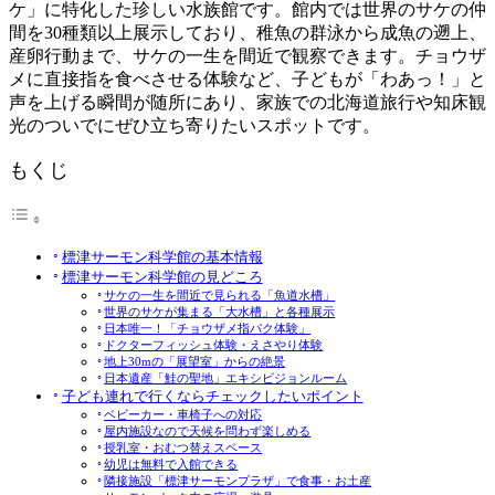
ケ」に特化した珍しい水族館です。館内では世界のサケの仲
間を30種類以上展示しており、稚魚の群泳から成魚の遡上、
産卵行動まで、サケの一生を間近で観察できます。チョウザ
メに直接指を食べさせる体験など、子どもが「わあっ！」と
声を上げる瞬間が随所にあり、家族での北海道旅行や知床観
光のついでにぜひ立ち寄りたいスポットです。
もくじ
標津サーモン科学館の基本情報
標津サーモン科学館の見どころ
サケの一生を間近で見られる「魚道水槽」
世界のサケが集まる「大水槽」と各種展示
日本唯一！「チョウザメ指パク体験」
ドクターフィッシュ体験・えさやり体験
地上30mの「展望室」からの絶景
日本遺産「鮭の聖地」エキシビジョンルーム
子ども連れで行くならチェックしたいポイント
ベビーカー・車椅子への対応
屋内施設なので天候を問わず楽しめる
授乳室・おむつ替えスペース
幼児は無料で入館できる
隣接施設「標津サーモンプラザ」で食事・お土産