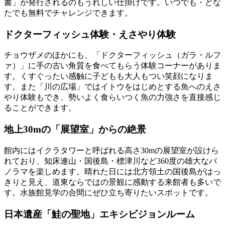
書」が発行されるのもうれしい仕掛けです。いつでも・どな
たでも無料でチャレンジできます。
ドクターフィッシュ体験・えさやり体験
チョウザメのほかにも、「ドクターフィッシュ（ガラ・ルフ
ァ）」に手の古い角質を食べてもらう体験コーナーがありま
す。くすぐったい感触に子どもも大人もつい笑顔になりま
す。また「川の広場」ではイトウをはじめとする魚へのえさ
やり体験もでき、勢いよく食らいつく魚の力強さを直接感じ
ることができます。
地上30mの「展望室」からの絶景
館内にはイクラタワーと呼ばれる
高さ30mの展望室
が設けら
れており、知床連山・国後島・標津川など360度の雄大なパ
ノラマを楽しめます。晴れた日には北方領土の国後島がはっ
きりと見え、道東ならではの景観に感動する来館者も多いで
す。水族館見学の合間にぜひ立ち寄りたいスポットです。
日本遺産「鮭の聖地」エキシビジョンルーム