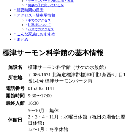
サーモンパーク内の広場・遊具
何歳の子に向いているか
所要時間の目安
アクセス・駐車場情報
車でのアクセス
駐車場について
バスでのアクセス
こんな家族におすすめ
まとめ
標津サーモン科学館の基本情報
施設名
標津サーモン科学館（サケの水族館）
〒086-1631 北海道標津郡標津町北1条西6丁目1
所在地
番1-1号 標津サーモンパーク内
電話番号
0153-82-1141
開館時間
9:30〜17:00
最終入館
16:30
5〜10月：無休
2・3・4・11月：水曜日休館（祝日の場合は翌
休館日
日休館）
12〜1月：冬季休館