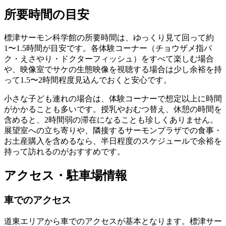
所要時間の目安
標津サーモン科学館の所要時間は、
ゆっくり見て回って約
1〜1.5時間
が目安です。各体験コーナー（チョウザメ指パ
ク・えさやり・ドクターフィッシュ）をすべて楽しむ場合
や、映像室でサケの生態映像を視聴する場合は少し余裕を持
って1.5〜2時間程度見込んでおくと安心です。
小さな子ども連れの場合は、体験コーナーで想定以上に時間
がかかることも多いです。授乳やおむつ替え、休憩の時間を
含めると、2時間弱の滞在になることも珍しくありません。
展望室への立ち寄りや、隣接するサーモンプラザでの食事・
お土産購入を含めるなら、
半日程度のスケジュール
で余裕を
持って訪れるのがおすすめです。
アクセス・駐車場情報
車でのアクセス
道東エリアから車でのアクセスが基本となります。標津サー