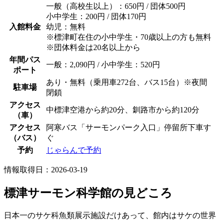
一般（高校生以上）：650円 / 団体500円
小中学生：200円 / 団体170円
入館料金
幼児：無料
※標津町在住の小中学生・70歳以上の方も無料
※団体料金は20名以上から
年間パス
一般：2,090円 / 小中学生：520円
ポート
あり・無料（乗用車272台、バス15台）※夜間
駐車場
閉鎖
アクセス
中標津空港から約20分、釧路市から約120分
（車）
アクセス
阿寒バス「サーモンパーク入口」停留所下車す
（バス）
ぐ
予約
じゃらんで予約
情報取得日：2026-03-19
標津サーモン科学館の見どころ
日本一のサケ科魚類展示施設だけあって、館内はサケの世界