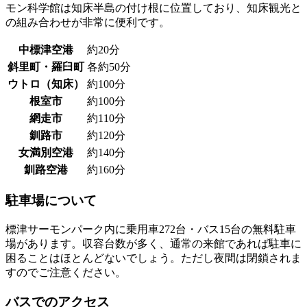
モン科学館は知床半島の付け根に位置しており、知床観光と
の組み合わせが非常に便利です。
中標津空港
約20分
斜里町・羅臼町
各約50分
ウトロ（知床）
約100分
根室市
約100分
網走市
約110分
釧路市
約120分
女満別空港
約140分
釧路空港
約160分
駐車場について
標津サーモンパーク内に
乗用車272台・バス15台の無料駐車
場
があります。収容台数が多く、通常の来館であれば駐車に
困ることはほとんどないでしょう。ただし夜間は閉鎖されま
すのでご注意ください。
バスでのアクセス