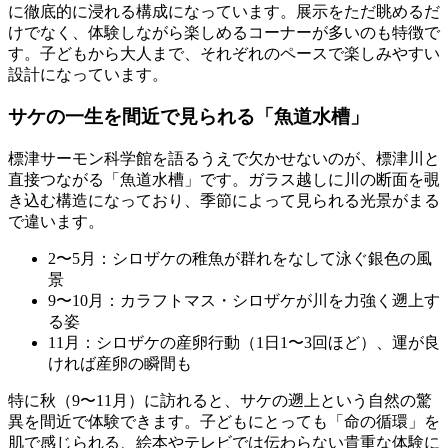
に徹底的に浸れる構成になっています。展示をただ眺めるだ
けでなく、体験しながら楽しめるコーナーが多いのも特徴で
す。子どもから大人まで、それぞれのペースで楽しみやすい
設計になっています。
サケの一生を間近で見られる「魚道水槽」
標津サーモン科学館を語るうえで欠かせないのが、
標津川と
直接つながる「魚道水槽」
です。ガラス越しに川の断面を覗
き込む構造になっており、季節によって見られる光景がまる
で違います。
2〜5月：シロザケの稚魚が群れをなして泳ぐ銀色の風
景
9〜10月：カラフトマス・シロザケが川を力強く遡上す
る姿
11月：シロザケの産卵行動（1日1〜3回ほど）、運が良
ければ産卵の瞬間も
特に秋（9〜11月）に訪れると、サケの遡上という自然の驚
異を間近で体験できます。子どもにとっても「命の循環」を
肌で感じられる、絵本やテレビでは伝わらない貴重な体験に