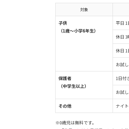
対象
子供
平日 
（1歳〜小学6年生）
休日 
休日 
お試し
保護者
1日付
（中学生以上）
お試し
その他
ナイト
※0歳児は無料です。