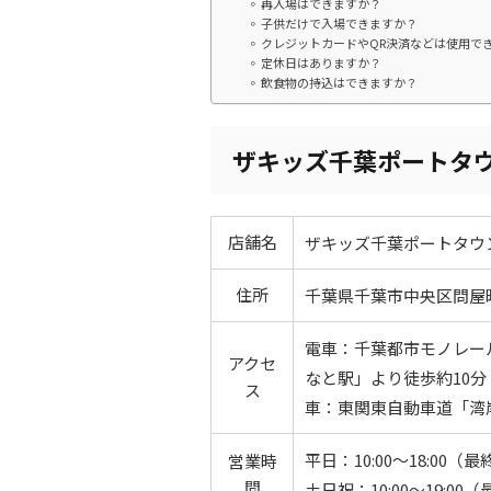
再入場はできますか？
子供だけで入場できますか？
クレジットカードやQR決済などは使用で
定休日はありますか？
飲食物の持込はできますか？
ザキッズ千葉ポートタ
店舗名
ザキッズ千葉ポートタウン店（Th
住所
千葉県千葉市中央区問屋町1
電車：千葉都市モノレー
アクセ
なと駅」より徒歩約10分
ス
車：東関東自動車道「湾
平日：10:00〜18:00（最
営業時
間
土日祝：10:00〜19:00（