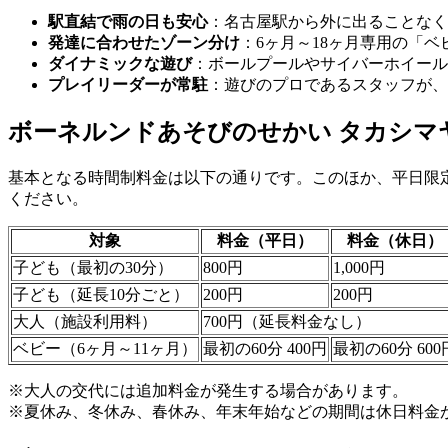
駅直結で雨の日も安心
：名古屋駅から外に出ることな
発達に合わせたゾーン分け
：6ヶ月～18ヶ月専用の「
ダイナミックな遊び
：ボールプールやサイバーホイー
プレイリーダーが常駐
：遊びのプロであるスタッフが、
ボーネルンドあそびのせかい タカシマ
基本となる時間制料金は以下の通りです。このほか、平日限
ください。
対象
料金（平日）
料金（休日）
子ども（最初の30分）
800円
1,000円
子ども（延長10分ごと）
200円
200円
大人（施設利用料）
700円（延長料金なし）
ベビー（6ヶ月～11ヶ月）
最初の60分 400円
最初の60分 600
※大人の交代には追加料金が発生する場合があります。
※夏休み、冬休み、春休み、年末年始などの期間は休日料金