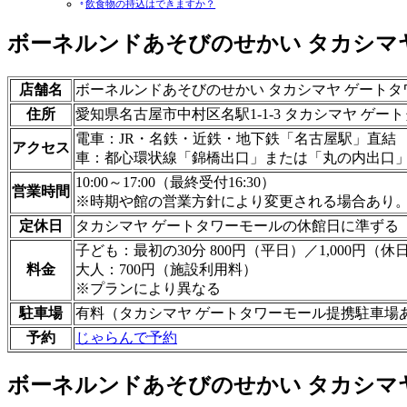
飲食物の持込はできますか？
ボーネルンドあそびのせかい タカシマ
店舗名
ボーネルンドあそびのせかい タカシマヤ ゲートタ
住所
愛知県名古屋市中村区名駅1-1-3 タカシマヤ ゲート
電車：JR・名鉄・近鉄・地下鉄「名古屋駅」直結
アクセス
車：都心環状線「錦橋出口」または「丸の内出口
10:00～17:00（最終受付16:30）
営業時間
※時期や館の営業方針により変更される場合あり
定休日
タカシマヤ ゲートタワーモールの休館日に準ずる
子ども：最初の30分 800円（平日）／1,000円（休
料金
大人：700円（施設利用料）
※プランにより異なる
駐車場
有料（タカシマヤ ゲートタワーモール提携駐車場
予約
じゃらんで予約
ボーネルンドあそびのせかい タカシマ