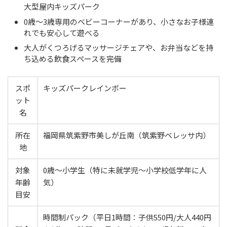
大型屋内キッズパーク
0歳〜3歳専用のベビーコーナーがあり、小さなお子様連
れでも安心して遊べる
大人がくつろげるマッサージチェアや、お弁当などを持
ち込める飲食スペースを完備
スポ
キッズパークレインボー
ット
名
所在
福岡県筑紫野市美しが丘南（筑紫野ベレッサ内）
地
対象
0歳〜小学生（特に未就学児〜小学校低学年に人
年齢
気）
目安
時間制パック（平日1時間：子供550円/大人440円