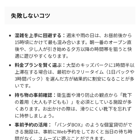
失敗しないコツ
混雑を上手に回避する：
週末や雨の日は、お昼前後から
15時頃にかけて最も混み合います。朝一番のオープン直
後や、少し人が引き始める夕方以降の時間帯を狙うと快
適に遊びやすくなります。
料金プランを賢く選ぶ：
大型のキッズパークに1時間半以
上滞在する場合は、最初からフリータイム（1日パックや
3時間パック）を選んだ方が結果的に割安になることが多
いです。
持ち物の事前確認：
衛生面や滑り防止の観点から「靴下
の着用（大人も子どもも）」を必須としている施設が多
くあります。お出かけの際は、滑りにくい靴下を忘れず
に持参しましょう。
事前予約の活用：
「パンダBOX」のような個室貸切がで
きる施設は、事前にWeb予約をしておくと当日の待ち時
間がなく、スムーズに遊ぶことができます。