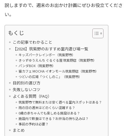
説しますので、週末のお出かけ計画にぜひお役立てくださ
い。
もくじ
この記事でわかること
【2026】筑紫野のおすすめ室内遊び場一覧
キッズパークレインボー（筑紫野市）
きっずゆうえんち ぐるぐる屋 筑紫野店（筑紫野市）
パンダBOX（筑紫野市）
猫カフェ MOCHA イオンモール筑紫野店（筑紫野市）
つどいの広場「つくしのこ」（筑紫野市）
目的別の選び方
失敗しないコツ
よくある質問（FAQ）
筑紫野市で無料または安く遊べる室内スポットはある？
雨の日の週末はどのくらい混雑する？
0歳の赤ちゃんでも楽しめる施設はある？
施設内で飲食はできる？お弁当の持ち込みは？
事前の予約は必要？
まとめ