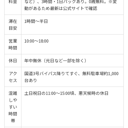
料金
など）、3時間・1日パックあり。0歳無料。※変
動があるため最新は公式サイトで確認
滞在
1時間〜半日
目安
営業
10:00〜18:00
時間
休日
年中無休（元日など一部を除く）
アク
国道3号バイパス降りてすぐ、無料駐車場約1,000
セス
台あり
混雑
土日祝日の11:00〜15:00頃、悪天候時の休日
しや
すい
時間
帯