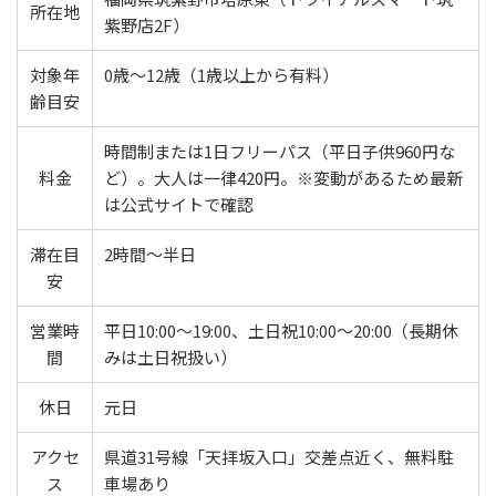
所在地
紫野店2F）
対象年
0歳〜12歳（1歳以上から有料）
齢目安
時間制または1日フリーパス（平日子供960円な
料金
ど）。大人は一律420円。※変動があるため最新
は公式サイトで確認
滞在目
2時間〜半日
安
営業時
平日10:00〜19:00、土日祝10:00〜20:00（長期休
間
みは土日祝扱い）
休日
元日
アクセ
県道31号線「天拝坂入口」交差点近く、無料駐
ス
車場あり