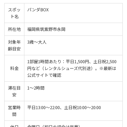
スポッ
パンダBOX
ト名
所在地
福岡県筑紫野市永岡
対象年
3歳〜大人
齢目安
1部屋1時間あたり：平日1,500円、土日祝2,500
料金
円など（レンタルシューズ代別途）。※最新は
公式サイトで確認
滞在目
1〜2時間
安
営業時
平日13:00〜22:00、土日祝10:00〜20:00
間
休日
金曜日（祝日の場合は営業）